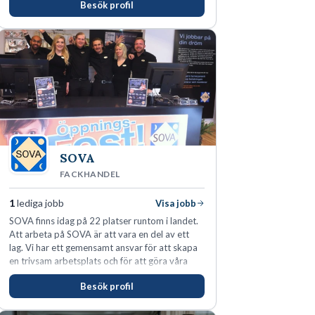
Besök profil
SOVA
FACKHANDEL
1
lediga jobb
Visa jobb
SOVA finns idag på 22 platser runtom i landet.
Att arbeta på SOVA är att vara en del av ett
lag. Vi har ett gemensamt ansvar för att skapa
en trivsam arbetsplats och för att göra våra
kunder nöjda. Som medarbetare hos oss
Besök profil
förväntas du visa engagemang, öppenhet,
ansvar och respekt.