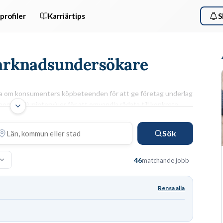
profiler
Karriärtips
S
Marknadsundersökare
ta om konsumenters köpbeteenden för att ge företag underlag
omför djupintervjuer för att omvandla rådata till konkreta
ARBETSUPPGIFTER & KRAV
Sök
n
Du konstruerar enkäter, genomför fokusgrupper och
ter
bearbetar insamlad data i statistikprogram för att
46
matchande jobb
ann
identifiera målgruppernas behov. För att lyckas krävs
pliga
en akademisk examen inom marknadsföring eller
statistik samt god vana av att
presentera insikter
för
Rensa alla
beslutsfattare.
Utbildningsguide
SPSS
Kvantitativ analys
Qualtrics