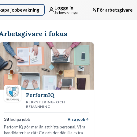
Logga in
kapa jobbevakning
För arbetsgivare
Se bevakningar
Arbetsgivare i fokus
PerformIQ
REKRYTERING- OCH
BEMANNING
38
lediga jobb
Visa jobb
PerformIQ gör mer än att hitta personal. Våra
kandidater har rätt CV och det där lilla extra