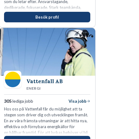
som du letar efter. Ansvarstagande,
dedikerade, fokuserade. Stark teamkänsla,
vinnarinstinkt och hälsomedvetna. Vi kallar det
Besök profil
för idrottens egenskaper.
Vattenfall AB
ENERGI
305
lediga jobb
Visa jobb
Hos oss på Vattenfall får du möjlighet att ta
stegen som driver dig och utvecklingen framåt.
En av våra främsta utmaningar är att hitta nya,
effektiva och förnybara energikällor för
en hållbar framtid. För att lyckas behöver vi bli
fler medarbetare som vill göra skillnad.