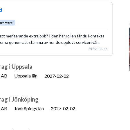
d
arbetare
 ett meriterande extrajobb? I den här rollen får du kontakta
erna genom att stämma av hur de upplevt servicenivån.
2026-08-15
rag i Uppsala
n AB
Uppsala län
2027-02-02
rag i Jönköping
n AB
Jönköpings län
2027-02-02