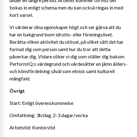
under en längre period. Arbetet kommer till viss del 
bokas in enligt schema men du kan också ringas in med 
kort varsel.
Vi värderar dina egenskaper högt och ser gärna att du 
har en bakgrund inom idrotts- eller föreningslivet. 
Berätta vilken aktivitet du utövat, på vilket sätt det har 
format dig som person samt hur du tror att detta 
påverkar dig. Vidare söker vi dig som ställer dig bakom 
PerformIQ:s värdegrund och värdesätter en jämn ålders- 
och könsfördelning såväl som etnisk samt kulturell 
mångfald.
Övrigt
Start: Enligt överenskommelse
Omfattning: 3h/dag, 2-3 dagar/vecka
Arbetstid: Kontorstid