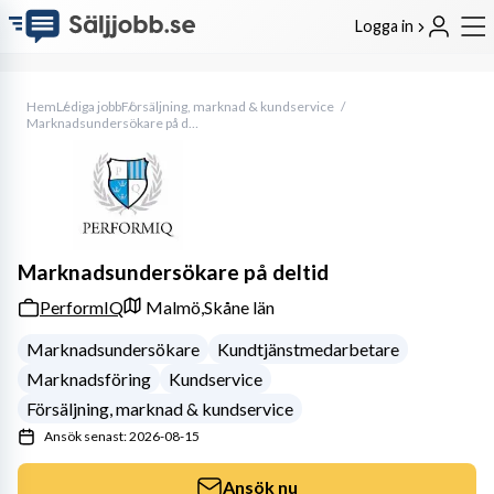
Logga in
Hem
Lediga jobb
Försäljning, marknad & kundservice
Marknadsundersökare på deltid
Marknadsundersökare på deltid
PerformIQ
Malmö,
Skåne län
Marknadsundersökare
Kundtjänstmedarbetare
Marknadsföring
Kundservice
Försäljning, marknad & kundservice
Ansök senast: 2026-08-15
Ansök nu