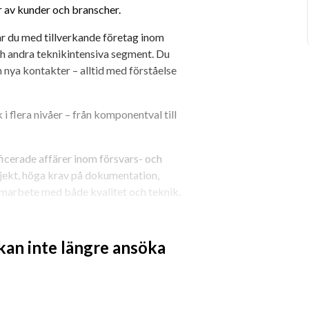
er av kunder och branscher.
ar du med tillverkande företag inom 
 andra teknikintensiva segment. Du 
ya kontakter – alltid med förståelse 
 i flera nivåer – från komponentval till 
ficerade affärer inom försvars- och 
ojekt, höga krav på dokumentation, 
samarbete med både kvalitet och teknik.
rsnära miljöer, projektförsäljning eller 
 kan inte längre ansöka
du dina kundresor enligt vår strategiska 
 arbetar nära teknisk sälj, innesälj, 
ljare, ibland som del i ett kundteam.