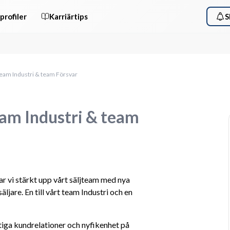
profiler
Karriärtips
S
l team Industri & team Försvar
team Industri & team
r vi stärkt upp vårt säljteam med nya 
ljare. En till vårt team Industri och en 
tiga kundrelationer och nyfikenhet på 