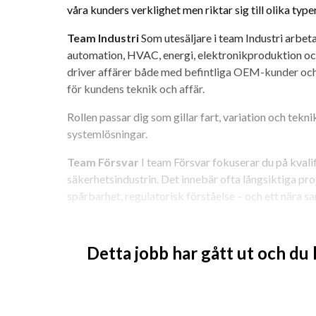
våra kunders verklighet men riktar sig till olika typ
Team Industri
 Som utesäljare i team Industri arbet
automation, HVAC, energi, elektronikproduktion och
driver affärer både med befintliga OEM-kunder och n
för kundens teknik och affär.
Rollen passar dig som gillar fart, variation och teknik
systemlösningar.
Team Försvar
 I team Försvar fokuserar du på kvali
säkerhetsindustrin. Det innebär ofta långsiktiga pr
spårbarhet, regulatorisk förståelse – och ett nära 
Du som söker dig hit har gärna erfarenhet från försva
tekniskt komplexa affärer.
Detta jobb har gått ut och du
Om rollen
 I rollen som teknisk utesäljare planerar 
plan och genomför cirka 130–150 kundmöten per år. Du
kvalitet och våra leverantörer – ibland som ensam sä