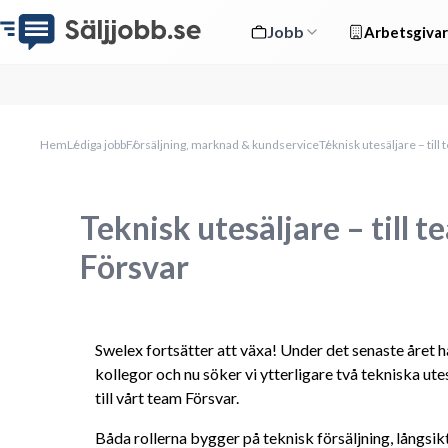
Jobb
Arbetsgivar
Hem
Lediga jobb
Försäljning, marknad & kundservice
Teknisk utesäljare – til
Teknisk utesäljare – till 
Försvar
Swelex fortsätter att växa! Under det senaste året ha
kollegor och nu söker vi ytterligare två tekniska utesä
till vårt team Försvar.
Båda rollerna bygger på teknisk försäljning, långsik