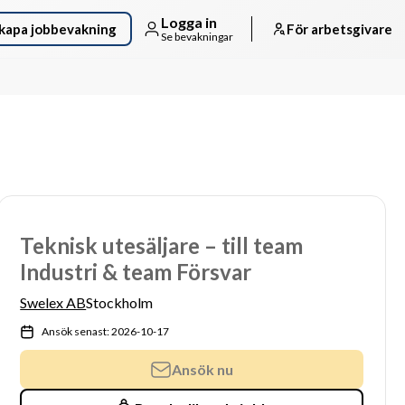
Logga in
kapa jobbevakning
För arbetsgivare
Se bevakningar
Teknisk utesäljare – till team
Industri & team Försvar
Swelex AB
Stockholm
Ansök senast: 2026-10-17
Ansök nu