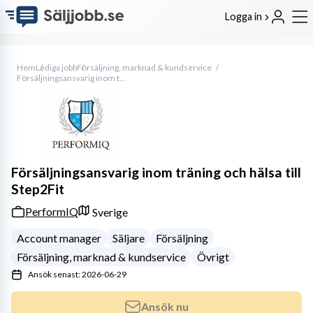
Logga in
Hem
Lediga jobb
Försäljning, marknad & kundservice
Försäljningsansvarig inom träning och hälsa till Step2Fit
Försäljningsansvarig inom träning och hälsa till
Step2Fit
PerformIQ
Sverige
Account manager
Säljare
Försäljning
Försäljning, marknad & kundservice
Övrigt
Ansök senast: 2026-06-29
Ansök nu