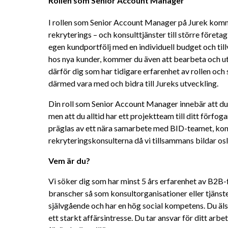
Rollen som Senior Account Manager
I rollen som Senior Account Manager på Jurek kommer
rekryterings – och konsulttjänster till större företag
egen kundportfölj med en individuell budget och till
hos nya kunder, kommer du även att bearbeta och utv
därför dig som har tidigare erfarenhet av rollen och so
därmed vara med och bidra till Jureks utveckling.
Din roll som Senior Account Manager innebär att du ä
men att du alltid har ett projektteam till ditt förfoga
präglas av ett nära samarbete med BID-teamet, kon
rekryteringskonsulterna då vi tillsammans bildar o
Vem är du?
Vi söker dig som har minst 5 års erfarenhet av B2B-f
branscher så som konsultorganisationer eller tjänste
självgående och har en hög social kompetens. Du äls
ett starkt affärsintresse. Du tar ansvar för ditt arbet