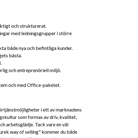
ktigt och strukturerat.
ngar med ledningsgrupper i större 
kta både nya och befintliga kunder.
gets bästa.
.
lig och entreprenöriell miljö.
stem och med Office-paketet.
rtjänstmöjligheter i ett av marknadens 
skultur som formas av driv, kvalitet, 
 arbetsglädje. Tack vare en väl 
rek way of selling" kommer du både 