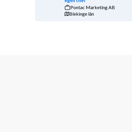
egen chef
Pontac Marketing AB
Blekinge län