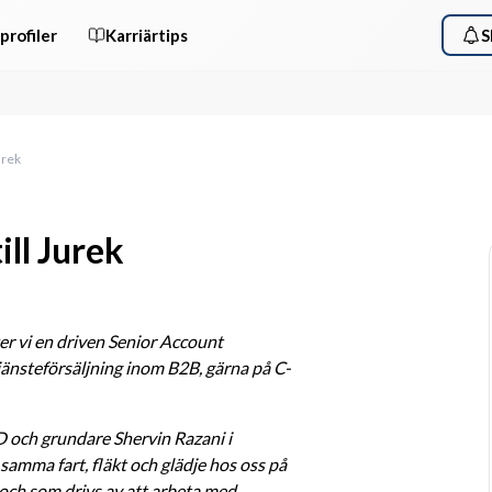
profiler
Karriärtips
S
urek
ll Jurek
er vi en driven Senior Account 
jänsteförsäljning inom B2B, gärna på C-
 och grundare Shervin Razani i 
samma fart, fläkt och glädje hos oss på 
ch som drivs av att arbeta med 