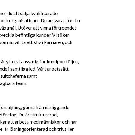
 du att sälja kvalificerade 
 och organisationer. Du ansvarar för din 
växtmål. Utöver att vinna förtroendet 
eckla befintliga kunder. Vi söker 
m nu vill ta ett kliv i karriären, och 
r ytterst ansvarig för kundportföljen, 
nde i samtliga led. Vårt arbetssätt 
sultcheferna samt 
slagbara team.
örsäljning, gärna från närliggande 
företag. Du är strukturerad, 
kar att arbeta med människor och har 
e, är lösningsorienterad och trivs i en 