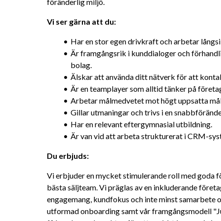
föränderlig miljö.
Vi ser gärna att du:
Har en stor egen drivkraft och arbetar långsi
Är framgångsrik i kunddialoger och förhandli
bolag.
Älskar att använda ditt nätverk för att konta
Är en teamplayer som alltid tänker på företa
Arbetar målmedvetet mot högt uppsatta mål
Gillar utmaningar och trivs i en snabbföränder
Har en relevant eftergymnasial utbildning.
Är van vid att arbeta strukturerat i CRM-sy
Du erbjuds:
Vi erbjuder en mycket stimulerande roll med goda fö
bästa säljteam. Vi präglas av en inkluderande företag
engagemang, kundfokus och inte minst samarbete och
utformad onboarding samt vår framgångsmodell "Ju