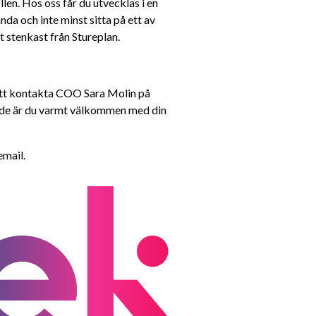
en. Hos oss får du utvecklas i en 
da och inte minst sitta på ett av 
 stenkast från Stureplan.
För mer information om tjänsten är du välkommen att kontakta COO Sara Molin på 
nde är du varmt välkommen med din 
email.