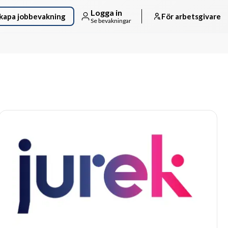
Logga in
kapa jobbevakning
För arbetsgivare
Se bevakningar