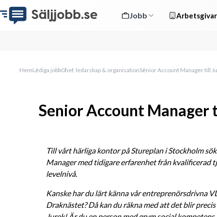
Jobb
Arbetsgivar
Hem
Lediga jobb
Chef, ledarskap & organisation
Senior Account Manager till J
Senior Account Manager ti
Till vårt härliga kontor på Stureplan i Stockholm sök
Manager med tidigare erfarenhet från kvalificerad t
levelnivå.
Kanske har du lärt känna vår entreprenörsdrivna VD
Draknästet? Då kan du räkna med att det blir precis 
Jurek! Är du en person med grym social kompetens o