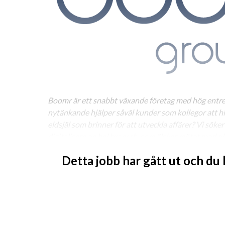
Boomr är ett snabbt växande företag med hög entre
nytänkande hjälper såväl kunder som kollegor att hit
eldsjäl som brinner för att utveckla affärer? Vi söker
digitalisera en hel bransch, som älskar mötet med ol
servicekänsla och kan det här med att sälja. Låter de
Detta jobb har gått ut och du
Om tjänsten
Som Account Manager hos Boomr blir du en del av ett
som tillsammans arbetar för att utveckla och expand
kommer du att ha en viktig del i att säkerställa bäs
norska kundsegment! Ditt största ansvarsområde bli