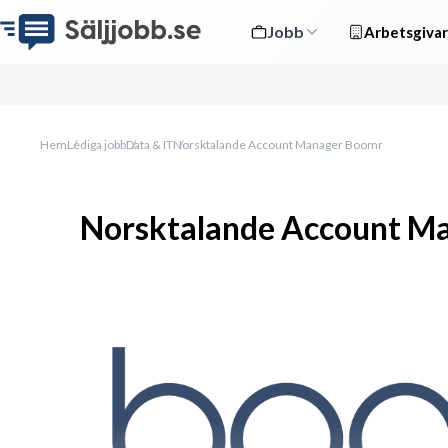
Jobb
Arbetsgivar
Hem
Lediga jobb
Data & IT
Norsktalande Account Manager Boomr
Norsktalande Account M