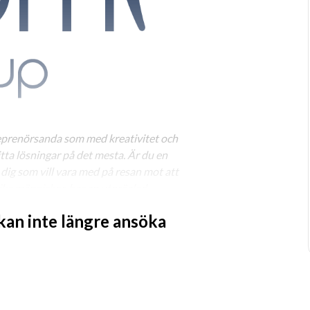
prenörsanda som med kreativitet och 
ta lösningar på det mesta. Är du en 
 dig som vill vara med på resan mot att 
ika
människor, har en utpräglad 
t som dig? Då är vi intresserade!
 kan inte längre ansöka
 drivet, motiverat och positivt team 
era verksamheten. I denna roll 
ta möjliga kundupplevelse för Boomrs 
r onboarding av befintliga kunder för 