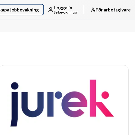
Logga in
kapa jobbevakning
För arbetsgivare
Se bevakningar