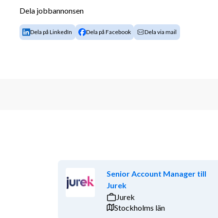
Dela jobbannonsen
att säkerställa att alla tjänster fungerar sömlöst & a
som möjligt. Vidare så kommer du även att arbeta me
Dela på LinkedIn
Dela på Facebook
Dela via mail
nykundsbearbetning.
Som leverantör är Boomrs mål att erbjuda en helhetsl
kommer därför att kunna utveckla affärer på sikt oc
kunder. Du utgår från Boomrs trevliga kontor på Eng
Göteborg.
Vem söker vi till denna spännande roll?
Vi söker dig som är social, öppen, kommunikativ och 
överträffa kundernas förväntningar är något du brinner
sig naturligt för dig. Du talar och skriver såväl nors
roll där dagarna präglas av många spännande samtal
Senior Account Manager till
Jurek
”Vad är nästa utmaning?”
 är en fråga du ofta ställer
Jurek
hoppas helt enkelt att du är en problemlösare av ra
Stockholms län
Stämmer det här in på dig? Då är det troligtvis dig v