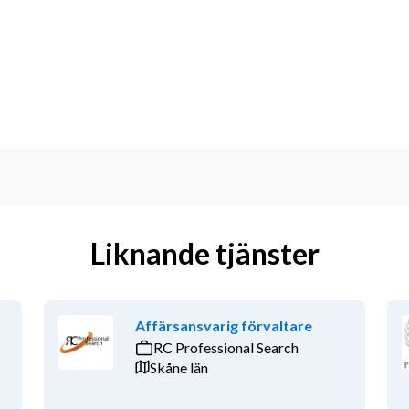
tt uppstarten av dessa blir så smidig 
d merförsäljning och viss 
ösning av digitala tjänster och du 
h skapa långsiktiga relationer med dina 
elbrektsgatan mitt i centrala 
en riktig relationsbyggare! Att 
Liknande tjänster
 för och att göra det lilla extra faller 
ka som svenska obehindrat och trivs i en 
.
Affärsansvarig förvaltare
Vidare så tror vi att du är en entusiast som ständigt vill framåt i din personliga utveckling. 
RC Professional Search
 dig i jakten på att uppnå framgång. Vi 
Skåne län
ng som har god social kompetens. 
i söker!