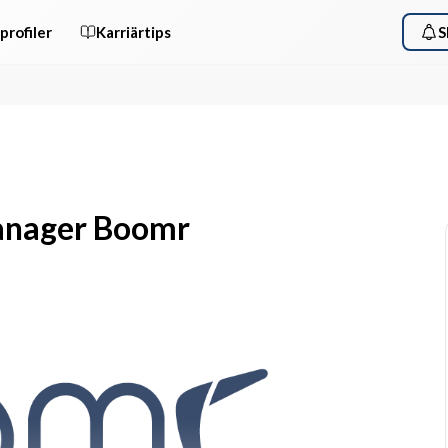
profiler
Karriärtips
S
anager Boomr