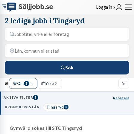
Logga in
2 lediga jobb i Tingsryd
Sök
Ort
Yrke
1
AKTIVA FILTER
1
Rensa alla
Tingsryd
KRONOBERGS LÄN
Gymvärd sökes till STC Tingsryd