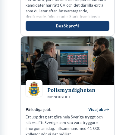
kandidater har rätt CV och det där lilla extra
som du letar efter. Ansvarstagande,
dedikerade, fokuserade. Stark teamkänsla,
vinnarinstinkt och hälsomedvetna. Vi kallar det
Besök profil
för idrottens egenskaper.
Polismyndigheten
MYNDIGHET
95
lediga jobb
Visa jobb
Ett uppdrag att göra hela Sverige tryggt och
säkert. Ett Sverige som ska vara tryggare
imorgon än idag. Tillsammans med 41 000
kollegor gör vi det möjligt.