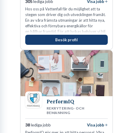
305
lediga jobb
Visa jobb
Hos oss på Vattenfall får du möjlighet att ta
stegen som driver dig och utvecklingen framåt.
En av våra främsta utmaningar är att hitta nya,
effektiva och förnybara energikällor för
en hållbar framtid. För att lyckas behöver vi bli
fler medarbetare som vill göra skillnad.
Besök profil
PerformIQ
REKRYTERING- OCH
BEMANNING
38
lediga jobb
Visa jobb
PerformIQ gör mer än att hitta personal. Våra