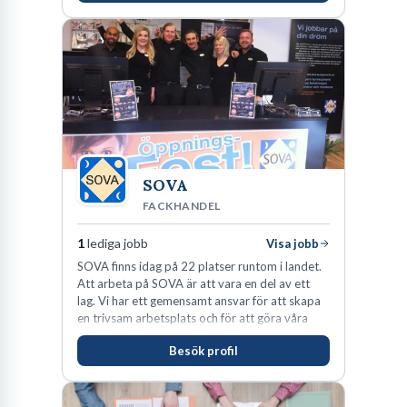
SOVA
FACKHANDEL
1
lediga jobb
Visa jobb
SOVA finns idag på 22 platser runtom i landet.
Att arbeta på SOVA är att vara en del av ett
lag. Vi har ett gemensamt ansvar för att skapa
en trivsam arbetsplats och för att göra våra
kunder nöjda. Som medarbetare hos oss
Besök profil
förväntas du visa engagemang, öppenhet,
ansvar och respekt.