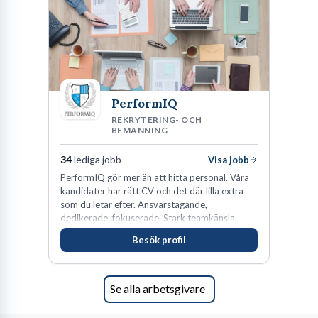
PerformIQ
REKRYTERING- OCH
BEMANNING
34
lediga jobb
Visa jobb
PerformIQ gör mer än att hitta personal. Våra
kandidater har rätt CV och det där lilla extra
som du letar efter. Ansvarstagande,
dedikerade, fokuserade. Stark teamkänsla,
vinnarinstinkt och hälsomedvetna. Vi kallar det
Besök profil
för idrottens egenskaper.
Se alla arbetsgivare