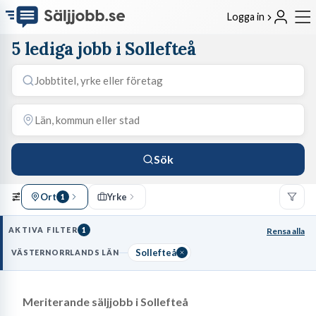
Logga in
5 lediga jobb i Sollefteå
Sök
Ort
Yrke
1
AKTIVA FILTER
1
Rensa alla
Sollefteå
VÄSTERNORRLANDS LÄN
Meriterande säljjobb i Sollefteå