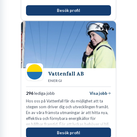
Besök profil
Vattenfall AB
ENERGI
296
lediga jobb
Visa jobb
Hos oss på Vattenfall får du möjlighet att ta
stegen som driver dig och utvecklingen framåt.
En av våra främsta utmaningar är att hitta nya,
effektiva och förnybara energikällor för
en hållbar framtid. För att lyckas behöver vi bli
fler medarbetare som vill göra skillnad.
Besök profil