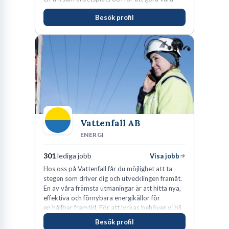
kunder nöjda. Som medarbetare hos oss
Besök profil
förväntas du visa engagemang, öppenhet,
ansvar och respekt.
Vattenfall AB
ENERGI
301
lediga jobb
Visa jobb
Hos oss på Vattenfall får du möjlighet att ta
stegen som driver dig och utvecklingen framåt.
En av våra främsta utmaningar är att hitta nya,
effektiva och förnybara energikällor för
en hållbar framtid. För att lyckas behöver vi bli
fler medarbetare som vill göra skillnad.
Besök profil