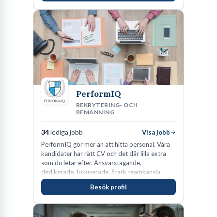
PerformIQ
REKRYTERING- OCH
BEMANNING
34
lediga jobb
Visa jobb
PerformIQ gör mer än att hitta personal. Våra
kandidater har rätt CV och det där lilla extra
som du letar efter. Ansvarstagande,
dedikerade, fokuserade. Stark teamkänsla,
vinnarinstinkt och hälsomedvetna. Vi kallar det
Besök profil
för idrottens egenskaper.