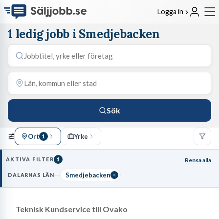
Logga in
1 ledig jobb i Smedjebacken
Sök
Ort
Yrke
1
AKTIVA FILTER
1
Rensa alla
Smedjebacken
DALARNAS LÄN
Teknisk Kundservice till Ovako