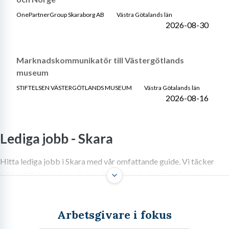
OnePartnerGroup Skaraborg AB
Västra Götalands län
2026-08-30
Marknadskommunikatör till Västergötlands
museum
STIFTELSEN VÄSTERGÖTLANDS MUSEUM
Västra Götalands län
2026-08-16
Lediga jobb -
Skara
Hitta lediga jobb i Skara med vår omfattande guide. Vi täcker
jobbmöjligheter inom livsmedelsindustrin, besöksnäringen,
handel och service, samt ger tips för din ansökan och
karriärutveckling.
Arbetsgivare i fokus