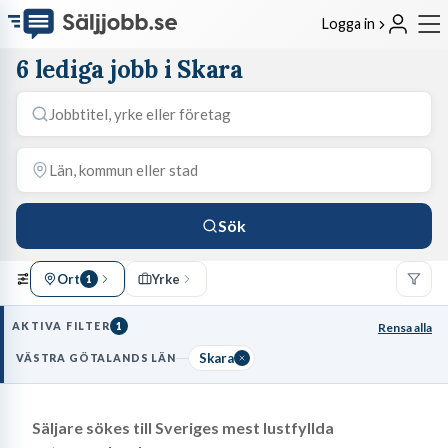
Logga in
6 lediga jobb i Skara
Sök
Ort
Yrke
1
AKTIVA FILTER
1
Rensa alla
Skara
VÄSTRA GÖTALANDS LÄN
Säljare sökes till Sveriges mest lustfyllda