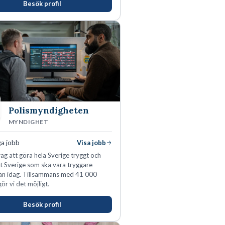
Besök profil
s du visa engagemang, öppenhet,
h respekt.
Polismyndigheten
MYNDIGHET
ga jobb
Visa jobb
ag att göra hela Sverige tryggt och
tt Sverige som ska vara tryggare
än idag. Tillsammans med 41 000
ör vi det möjligt.
Besök profil