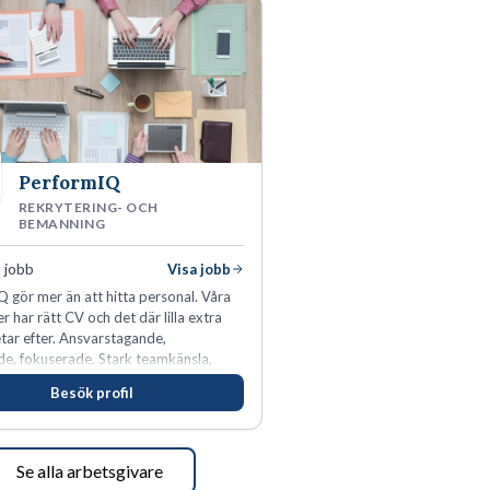
PerformIQ
REKRYTERING- OCH
BEMANNING
 jobb
Visa jobb
 gör mer än att hitta personal. Våra
r har rätt CV och det där lilla extra
tar efter. Ansvarstagande,
e, fokuserade. Stark teamkänsla,
tinkt och hälsomedvetna. Vi kallar det
Besök profil
tens egenskaper.
Se alla arbetsgivare