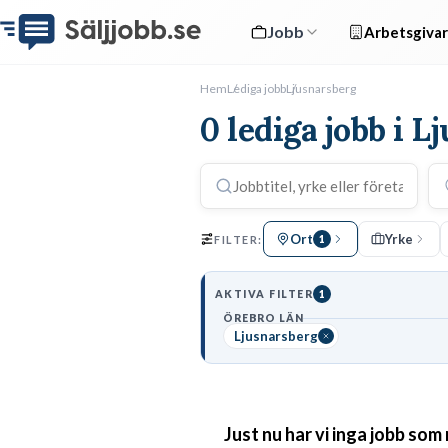
Jobb
Arbetsgivar
Hem
Lediga jobb
Ljusnarsberg
0 lediga jobb i L
Ort
Yrke
FILTER:
1
AKTIVA FILTER
1
ÖREBRO LÄN
Ljusnarsberg
Just nu har vi inga jobb som