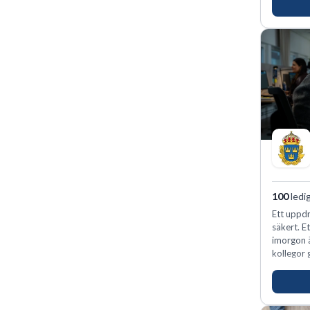
förvänta
ansvar oc
100
ledi
Ett uppdr
säkert. E
imorgon 
kollegor g