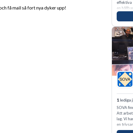
effektiva
h få mail så fort nya dyker upp!
en hållba
fler meda
1
lediga 
SOVA finn
Att arbet
lag. Vi h
en trivsa
kunder n