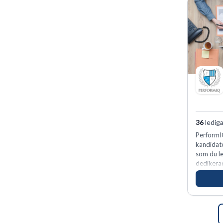
36
lediga
PerformIQ
kandidate
som du le
dedikerad
vinnarins
för idrot