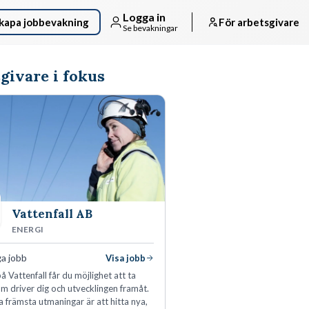
Logga in
kapa jobbevakning
För arbetsgivare
Se bevakningar
givare i fokus
Vattenfall AB
ENERGI
ga jobb
Visa jobb
å Vattenfall får du möjlighet att ta
m driver dig och utvecklingen framåt.
a främsta utmaningar är att hitta nya,