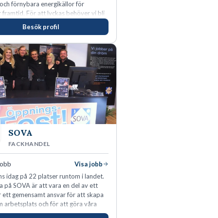
 och förnybara energikällor för
r framtid. För att lyckas behöver vi bli
rbetare som vill göra skillnad.
Besök profil
SOVA
FACKHANDEL
jobb
Visa jobb
s idag på 22 platser runtom i landet.
a på SOVA är att vara en del av ett
ar ett gemensamt ansvar för att skapa
m arbetsplats och för att göra våra
öjda. Som medarbetare hos oss