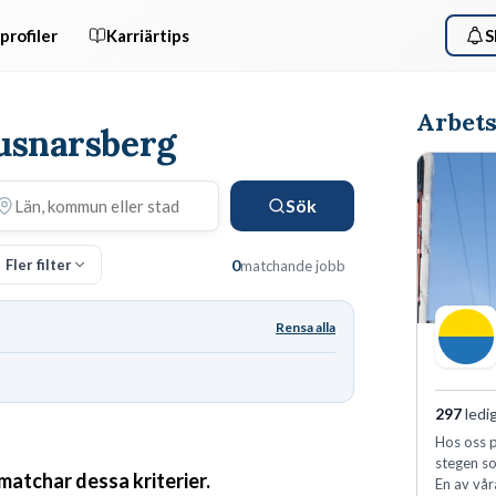
profiler
Karriärtips
S
Arbets
jusnarsberg
Sök
Fler filter
0
matchande jobb
Rensa alla
297
ledi
Hos oss p
stegen so
 matchar dessa kriterier.
En av vår