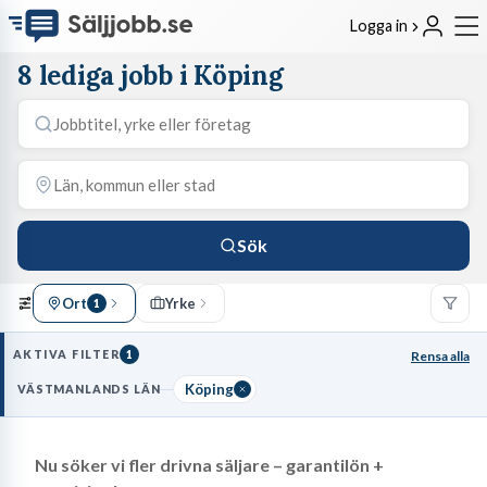
Logga in
8 lediga jobb i Köping
Sök
Ort
Yrke
1
AKTIVA FILTER
1
Rensa alla
Köping
VÄSTMANLANDS LÄN
Nu söker vi fler drivna säljare – garantilön +