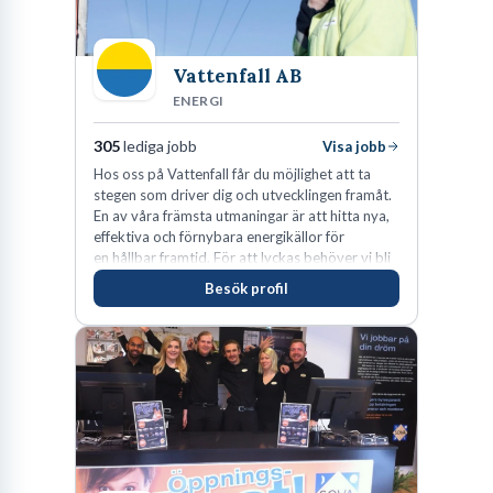
Vattenfall AB
ENERGI
305
lediga jobb
Visa jobb
Hos oss på Vattenfall får du möjlighet att ta
stegen som driver dig och utvecklingen framåt.
En av våra främsta utmaningar är att hitta nya,
effektiva och förnybara energikällor för
en hållbar framtid. För att lyckas behöver vi bli
fler medarbetare som vill göra skillnad.
Besök profil