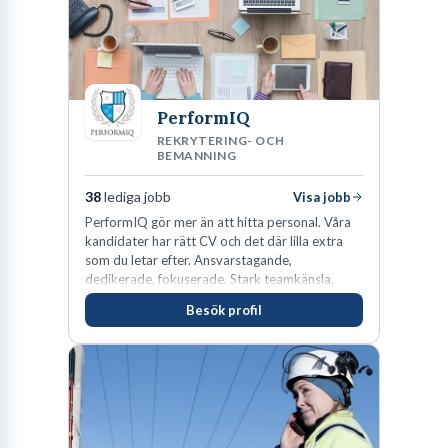
PerformIQ
REKRYTERING- OCH
BEMANNING
38
lediga jobb
Visa jobb
PerformIQ gör mer än att hitta personal. Våra
kandidater har rätt CV och det där lilla extra
som du letar efter. Ansvarstagande,
dedikerade, fokuserade. Stark teamkänsla,
vinnarinstinkt och hälsomedvetna. Vi kallar det
Besök profil
för idrottens egenskaper.