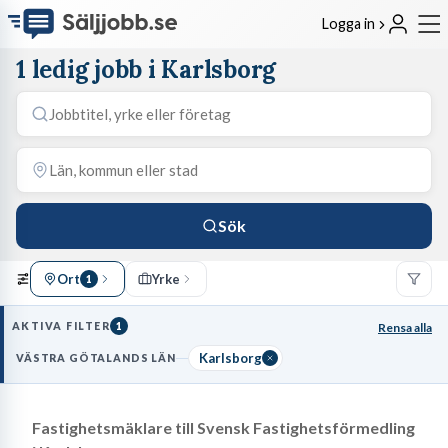
Logga in
1 ledig jobb i Karlsborg
Sök
Ort
Yrke
1
AKTIVA FILTER
1
Rensa alla
Karlsborg
VÄSTRA GÖTALANDS LÄN
Fastighetsmäklare till Svensk Fastighetsförmedling