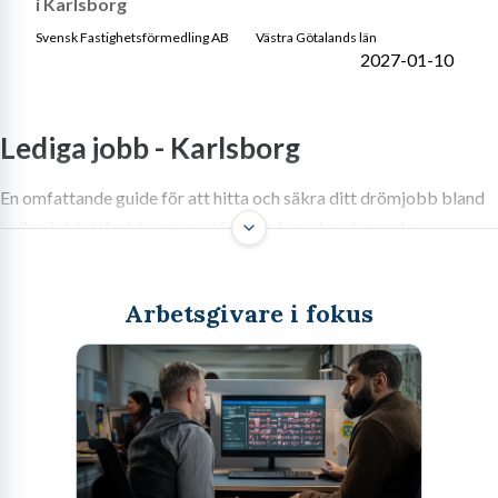
i Karlsborg
Svensk Fastighetsförmedling AB
Västra Götalands län
2027-01-10
Lediga jobb -
Karlsborg
En omfattande guide för att hitta och säkra ditt drömjobb bland
lediga jobb i Karlsborg, med fokus på marknadstrender,
ansökningsstrategier och lokala fördelar.
Arbetsgivare i fokus
Att söka lediga jobb i Karlsborg kan vara början på ett spännande
nytt kapitel i din karriär. Med sitt strategiska läge vid Vättern,
historiska fästning och en levande lokal atmosfär, erbjuder
Karlsborg unika möjligheter för både den som söker en
traditionell anställning och den som drömmer om att bidra till en