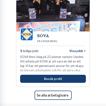
SOVA
FACKHANDEL
1
lediga jobb
Visa jobb
SOVA finns idag på 22 platser runtom i landet.
Att arbeta på SOVA är att vara en del av ett
lag. Vi har ett gemensamt ansvar för att skapa
en trivsam arbetsplats och för att göra våra
kunder nöjda. Som medarbetare hos oss
Besök profil
förväntas du visa engagemang, öppenhet,
ansvar och respekt.
Se alla arbetsgivare