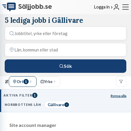
Logga in
5 lediga jobb i Gällivare
Sök
Ort
Yrke
1
AKTIVA FILTER
1
Rensa alla
Gällivare
NORRBOTTENS LÄN
Site account manager