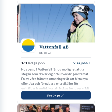
Vattenfall AB
ENERGI
161
lediga jobb
Visa jobb
Hos oss på Vattenfall får du möjlighet att ta
stegen som driver dig och utvecklingen framåt.
En av våra främsta utmaningar är att hitta nya,
effektiva och förnybara energikällor för
en hållbar framtid. För att lyckas behöver vi bli
fler medarbetare som vill göra skillnad.
Besök profil