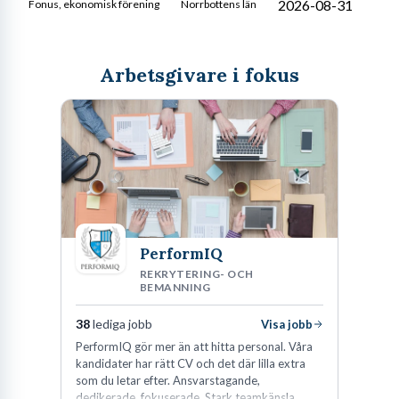
2026-08-31
Fonus, ekonomisk förening
Norrbottens län
Arbetsgivare i fokus
PerformIQ
REKRYTERING- OCH
BEMANNING
38
lediga jobb
Visa jobb
PerformIQ gör mer än att hitta personal. Våra
kandidater har rätt CV och det där lilla extra
som du letar efter. Ansvarstagande,
dedikerade, fokuserade. Stark teamkänsla,