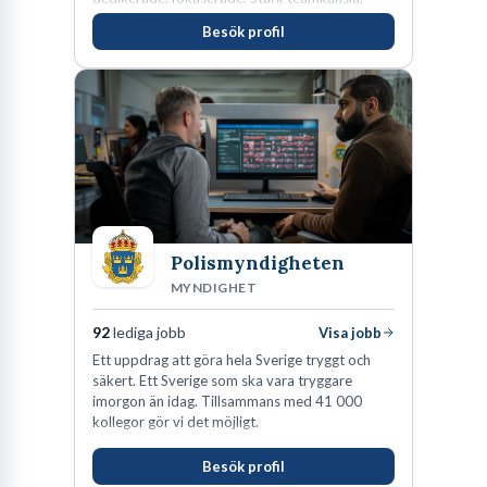
vinnarinstinkt och hälsomedvetna. Vi kallar det
Besök profil
för idrottens egenskaper.
Polismyndigheten
MYNDIGHET
92
lediga jobb
Visa jobb
Ett uppdrag att göra hela Sverige tryggt och
säkert. Ett Sverige som ska vara tryggare
imorgon än idag. Tillsammans med 41 000
kollegor gör vi det möjligt.
Besök profil