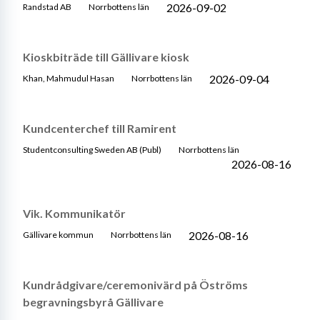
2026-09-02
Randstad AB
Norrbottens län
Kioskbiträde till Gällivare kiosk
2026-09-04
Khan, Mahmudul Hasan
Norrbottens län
Kundcenterchef till Ramirent
Studentconsulting Sweden AB (Publ)
Norrbottens län
2026-08-16
Vik. Kommunikatör
2026-08-16
Gällivare kommun
Norrbottens län
Kundrådgivare/ceremonivärd på Öströms
begravningsbyrå Gällivare