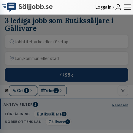
Logga in
3 lediga jobb som Butikssäljare i
Gällivare
Sök
Ort
Yrke
1
1
AKTIVA FILTER
2
Rensa alla
Butikssäljare
FÖRSÄLJNING
Gällivare
NORRBOTTENS LÄN