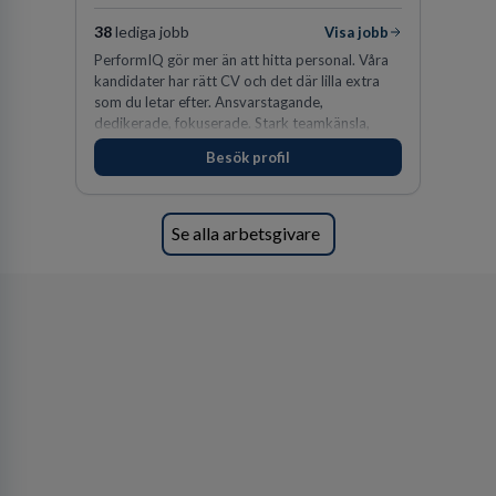
38
lediga jobb
Visa jobb
PerformIQ gör mer än att hitta personal. Våra
kandidater har rätt CV och det där lilla extra
som du letar efter. Ansvarstagande,
dedikerade, fokuserade. Stark teamkänsla,
vinnarinstinkt och hälsomedvetna. Vi kallar det
Besök profil
för idrottens egenskaper.
Se alla arbetsgivare