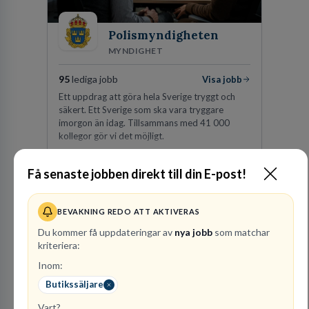
Polismyndigheten
MYNDIGHET
95
lediga jobb
Visa jobb
Ett uppdrag att göra hela Sverige tryggt och
säkert. Ett Sverige som ska vara tryggare
imorgon än idag. Tillsammans med 41 000
kollegor gör vi det möjligt.
Besök profil
Få senaste jobben direkt till din E-post!
BEVAKNING REDO ATT AKTIVERAS
Du kommer få uppdateringar av
nya jobb
som matchar
kriteriera:
Inom:
Butikssäljare
Vart?