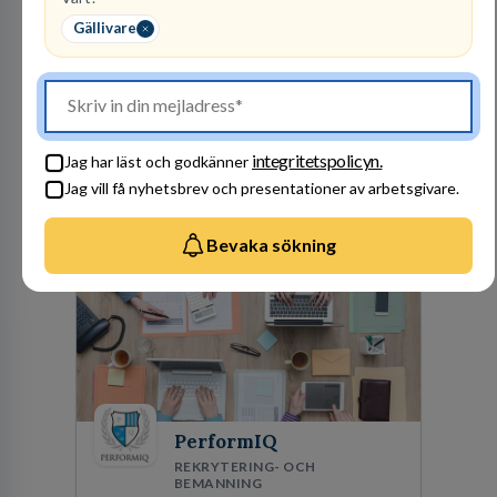
SOVA
Gällivare
FACKHANDEL
1
lediga jobb
Visa jobb
SOVA finns idag på 22 platser runtom i landet.
Att arbeta på SOVA är att vara en del av ett
lag. Vi har ett gemensamt ansvar för att skapa
integritetspolicyn.
Jag har läst och godkänner
en trivsam arbetsplats och för att göra våra
Jag vill få nyhetsbrev och presentationer av arbetsgivare.
kunder nöjda. Som medarbetare hos oss
Besök profil
förväntas du visa engagemang, öppenhet,
ansvar och respekt.
Bevaka sökning
PerformIQ
REKRYTERING- OCH
BEMANNING