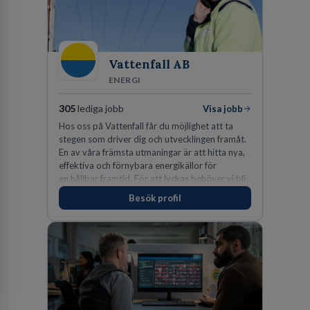
Vattenfall AB
ENERGI
305
lediga jobb
Visa jobb
Hos oss på Vattenfall får du möjlighet att ta
stegen som driver dig och utvecklingen framåt.
En av våra främsta utmaningar är att hitta nya,
effektiva och förnybara energikällor för
en hållbar framtid. För att lyckas behöver vi bli
fler medarbetare som vill göra skillnad.
Besök profil