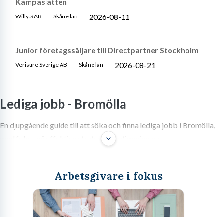
Kämpaslätten
2026-08-11
Willy:S AB
Skåne län
Junior företagssäljare till Directpartner Stockholm
2026-08-21
Verisure Sverige AB
Skåne län
Lediga jobb -
Bromölla
En djupgående guide till att söka och finna lediga jobb i Bromölla,
med fokus på effektiva strategier, optimering av
ansökningshandlingar och intervjuteknik.
Arbetsgivare i fokus
Att söka lediga jobb i Bromölla är att utforska en arbetsmarknad
som präglas av både traditionella styrkor och nya möjligheter.