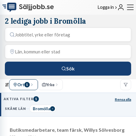
Logga in
2 lediga jobb i Bromölla
Sök
Ort
Yrke
1
AKTIVA FILTER
1
Rensa alla
Bromölla
SKÅNE LÄN
Butiksmedarbetare, team färsk, Willys Sölvesborg