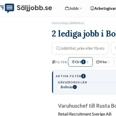
Jobb
Arbetsgivar
Hem
Lediga jobb
Bollnäs
2 lediga jobb i B
Ort
Yrke
FILTER:
1
AKTIVA FILTER
1
GÄVLEBORGS LÄN
Bollnäs
Varuhuschef till Rusta B
Retail Recruitment Sverige AB