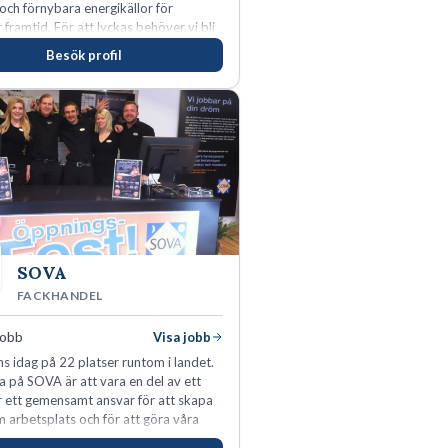
 och förnybara energikällor för
r framtid. För att lyckas behöver vi bli
rbetare som vill göra skillnad.
Besök profil
SOVA
FACKHANDEL
jobb
Visa jobb
s idag på 22 platser runtom i landet.
a på SOVA är att vara en del av ett
ar ett gemensamt ansvar för att skapa
m arbetsplats och för att göra våra
öjda. Som medarbetare hos oss