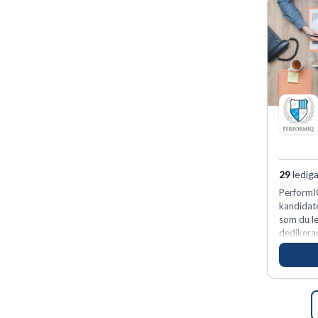
29
lediga
PerformIQ
kandidate
som du le
dedikerad
vinnarins
för idrot