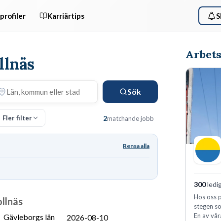
profiler
Karriärtips
S
Arbets
ollnäs
Sök
Fler filter
2
matchande jobb
Rensa alla
300
ledi
Hos oss p
ollnäs
stegen so
En av vår
Gävleborgs län
2026-08-10