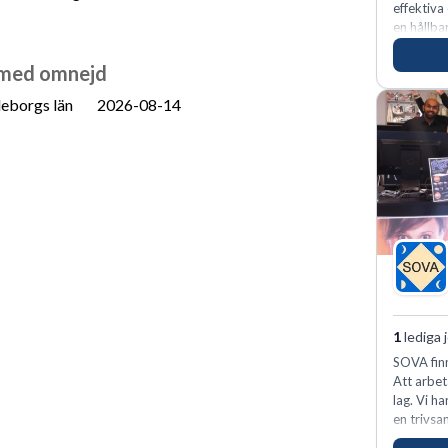
effektiva
en hållba
fler meda
 med omnejd
eborgs län
2026-08-14
1
lediga 
SOVA finn
Att arbet
lag. Vi h
en trivsa
kunder n