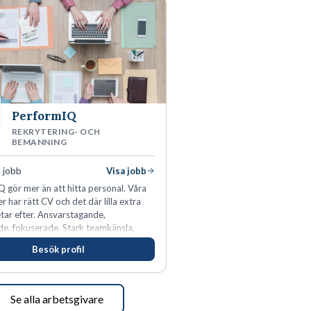
PerformIQ
REKRYTERING- OCH
BEMANNING
 jobb
Visa jobb
 gör mer än att hitta personal. Våra
r har rätt CV och det där lilla extra
tar efter. Ansvarstagande,
e, fokuserade. Stark teamkänsla,
tinkt och hälsomedvetna. Vi kallar det
Besök profil
tens egenskaper.
Se alla arbetsgivare