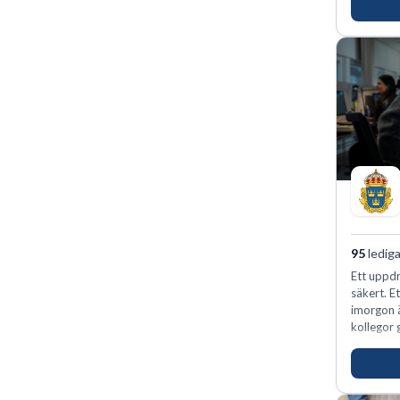
förvänta
ansvar oc
95
lediga
Ett uppdr
säkert. E
imorgon 
kollegor g