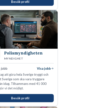
Besök profil
s du visa engagemang, öppenhet,
h respekt.
Polismyndigheten
MYNDIGHET
 jobb
Visa jobb
ag att göra hela Sverige tryggt och
tt Sverige som ska vara tryggare
än idag. Tillsammans med 41 000
ör vi det möjligt.
Besök profil