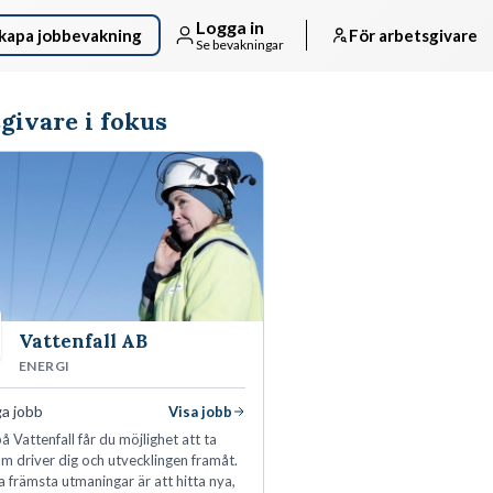
Logga in
kapa jobbevakning
För arbetsgivare
Se bevakningar
givare i fokus
Vattenfall AB
ENERGI
ga jobb
Visa jobb
å Vattenfall får du möjlighet att ta
m driver dig och utvecklingen framåt.
a främsta utmaningar är att hitta nya,