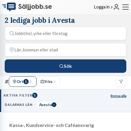
Logga in
2 lediga jobb i Avesta
Sök
Ort
Yrke
1
AKTIVA FILTER
1
Rensa alla
Avesta
DALARNAS LÄN
Kassa-, Kundservice- och Caféansvarig