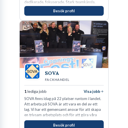
dedikerade, fokuserade. Stark teamkänsla,
vinnarinstinkt och hälsomedvetna. Vi kallar det
Besök profil
för idrottens egenskaper.
SOVA
FACKHANDEL
1
lediga jobb
Visa jobb
SOVA finns idag på 22 platser runtom i landet.
Att arbeta på SOVA är att vara en del av ett
lag. Vi har ett gemensamt ansvar för att skapa
en trivsam arbetsplats och för att göra våra
kunder nöjda. Som medarbetare hos oss
Besök profil
förväntas du visa engagemang, öppenhet,