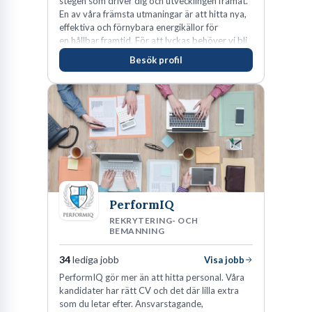
stegen som driver dig och utvecklingen framåt.
En av våra främsta utmaningar är att hitta nya,
effektiva och förnybara energikällor för
en hållbar framtid. För att lyckas behöver vi bli
fler medarbetare som vill göra skillnad.
Besök profil
PerformIQ
REKRYTERING- OCH
BEMANNING
34
lediga jobb
Visa jobb
PerformIQ gör mer än att hitta personal. Våra
kandidater har rätt CV och det där lilla extra
som du letar efter. Ansvarstagande,