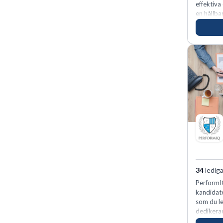
effektiva
en hållba
fler meda
34
lediga
PerformIQ
kandidate
som du le
dedikerad
vinnarins