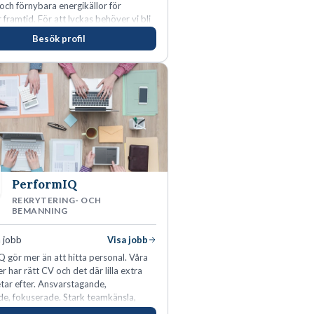
 och förnybara energikällor för
r framtid. För att lyckas behöver vi bli
rbetare som vill göra skillnad.
Besök profil
PerformIQ
REKRYTERING- OCH
BEMANNING
 jobb
Visa jobb
 gör mer än att hitta personal. Våra
r har rätt CV och det där lilla extra
tar efter. Ansvarstagande,
e, fokuserade. Stark teamkänsla,
tinkt och hälsomedvetna. Vi kallar det