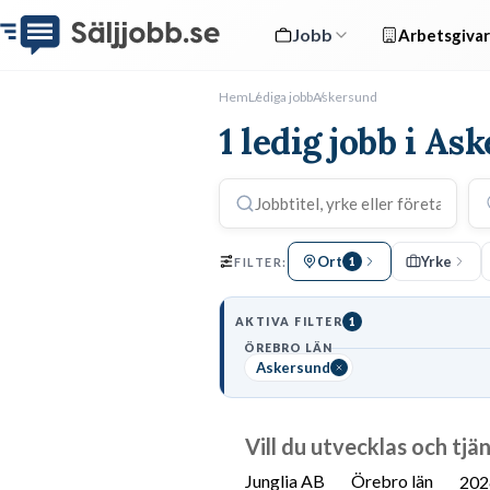
Jobb
Arbetsgivar
Hem
Lediga jobb
Askersund
1 ledig jobb i As
Ort
Yrke
FILTER:
1
AKTIVA FILTER
1
ÖREBRO LÄN
Askersund
Vill du utvecklas och tjä
Junglia AB
Örebro län
202