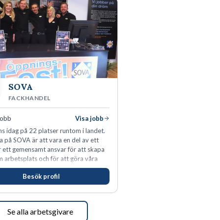
SOVA
FACKHANDEL
jobb
Visa jobb
s idag på 22 platser runtom i landet.
a på SOVA är att vara en del av ett
ar ett gemensamt ansvar för att skapa
m arbetsplats och för att göra våra
öjda. Som medarbetare hos oss
Besök profil
s du visa engagemang, öppenhet,
h respekt.
Se alla arbetsgivare