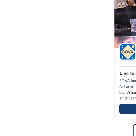
1
lediga 
SOVA finn
Att arbet
lag. Vi h
en trivsa
kunder n
förvänta
ansvar oc