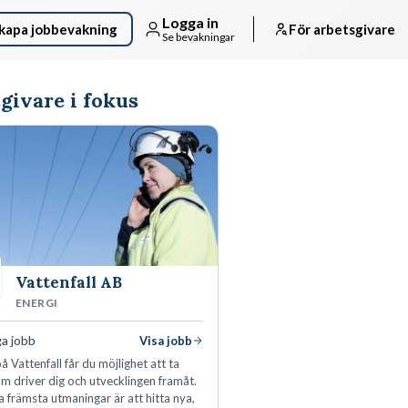
Logga in
kapa jobbevakning
För arbetsgivare
Se bevakningar
givare i fokus
Vattenfall AB
ENERGI
ga jobb
Visa jobb
å Vattenfall får du möjlighet att ta
m driver dig och utvecklingen framåt.
a främsta utmaningar är att hitta nya,