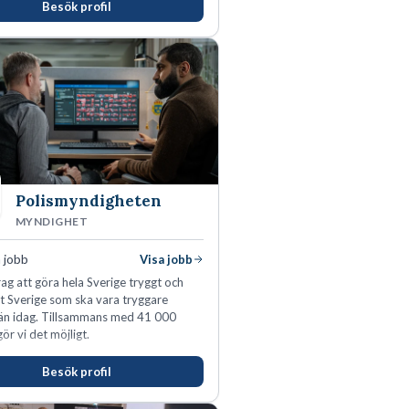
Besök profil
tens egenskaper.
Polismyndigheten
MYNDIGHET
 jobb
Visa jobb
ag att göra hela Sverige tryggt och
tt Sverige som ska vara tryggare
än idag. Tillsammans med 41 000
ör vi det möjligt.
Besök profil