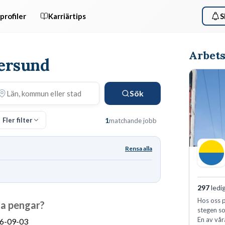
profiler
Karriärtips
S
Arbets
kersund
Sök
Fler filter
1
matchande jobb
Rensa alla
297
ledi
Hos oss p
na pengar?
stegen so
En av vår
6-09-03