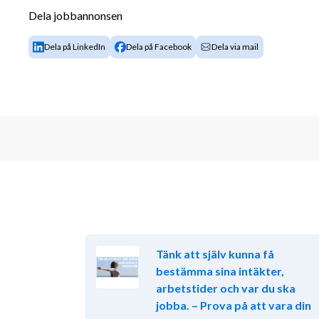
Eget budgetansvar
Dela jobbannonsen
Vad har Stefan Kjellgren, Sales Manager, att sä
Dela på LinkedIn
Dela på Facebook
Dela via mail
"KSB är ett tekniskt ledande industriföretag med sta
kvalitet. Vi kombinerar teknisk spets, tydligt ansvar
utvecklingsmöjligheter. Min framtidsvision är att ska
genom starka team, tydligt ansvar och ett nära sam
Rollen som teknisk säljare passar dig som är affärsm
och som trivs med långsiktiga kundrelationer och tyd
Din profil
För rollen som teknisk säljare söker vi dig som trivs 
och som vill arbeta nära kund inom industriella miljöe
Tänk att själv kunna få
serviceinriktad och nyfiken. Du är lättsam, driven o
bestämma sina intäkter,
underhålla starka kundrelationer med befintliga samt
arbetstider och var du ska
förmåga att arbeta självständigt och driva försäljni
jobba. – Prova på att vara din
överträffar genom strategisk planering och genomf