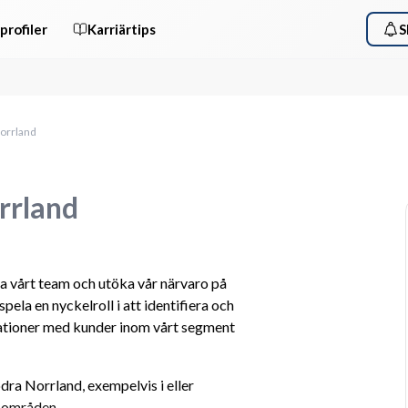
profiler
Karriärtips
S
Norrland
orrland
ka vårt team och utöka vår närvaro på 
la en nyckelroll i att identifiera och 
ationer med kunder inom vårt segment 
dra Norrland, exempelvis i eller 
e områden.