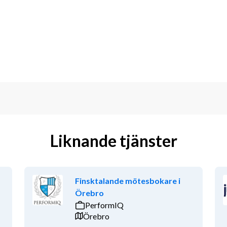
ga om tjänsten och företaget?
rka produkter och långsiktigt fokus på 
 och globalt stöd med arbetsglädje och 
pa långsiktiga affärer och resultat 
arbete med kunder och organisation.
ässig, tekniskt nyfiken, ansvarstagande 
liga mål."
Liknande tjänster
i gränslandet mellan teknik och affär, 
r. Som person är du ansvarsfull, 
Finsktalande mötesbokare i
ch har förmågan att skapa och 
Örebro
 potentiella kunder. Du har en 
PerformIQ
ngsinitiativ som du sedan uppnår och 
Örebro
örande.