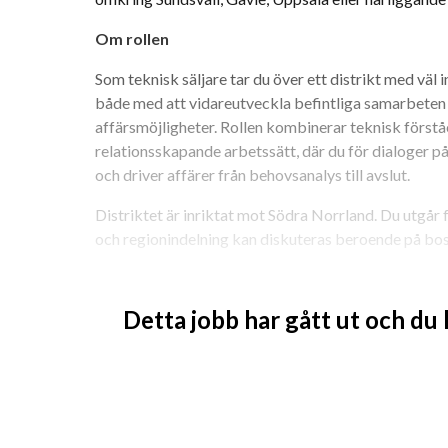
Om rollen
Som teknisk säljare tar du över ett distrikt med väl
både med att vidareutveckla befintliga samarbeten o
affärsmöjligheter. Rollen kombinerar teknisk förstå
relationsskapande arbetssätt, där du för dialoger p
och driver affärer från behovsanalys till avslut.
Distriktet är inriktat mot Södra Norrland. Du utgår 
och regionindelning kan diskuteras beroende på bos
I dina arbetsuppgifter ingår bland annat:
Detta jobb har gått ut och du
Kundbearbetning, främst i form av kundbes
Ansvar för både befintliga och potentiella k
Att skapa långsiktiga och lönsamma affärsre
Tekniska och kommersiella diskussioner
Uppföljning av offerter och att göra avslut
Hantering av förfrågningar och vid behov ut