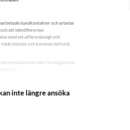
 inarbetade kundkontakter och arbetar 
ch att identifiera nya 
else med ett affärsmässigt och 
å både teknisk och kommersiell nivå 
från hemmakontor eller företagshotell, 
tadsort.
 kan inte längre ansöka
ök
under
lationer
arbeta offerter