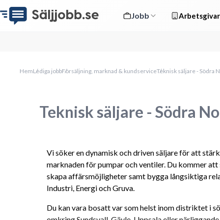
Jobb
Arbetsgivar
Hem
Lediga jobb
Försäljning, marknad & kundservice
Teknisk säljare - Södra 
Teknisk säljare - Södra N
Vi söker en dynamisk och driven säljare för att stär
marknaden för pumpar och ventiler. Du kommer att spe
skapa affärsmöjligheter samt bygga långsiktiga rel
Industri, Energi och Gruva.
Du kan vara bosatt var som helst inom distriktet i sö
omkring Sundsvall, Gävle, Uppsala eller närliggand