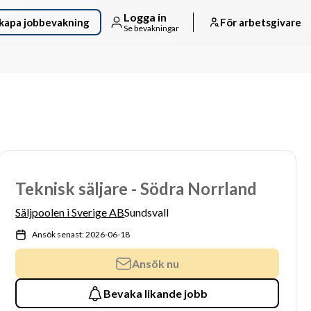
Logga in
kapa jobbevakning
För arbetsgivare
Se bevakningar
Teknisk säljare - Södra Norrland
Säljpoolen i Sverige AB
Sundsvall
Ansök senast: 2026-06-18
Ansök nu
Bevaka likande jobb