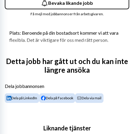
Bevaka likande jobb
Få mejl med jobbannonser från arbetsgivaren.
Plats: Beroende på din bostadsort kommer vi att vara 
flexibla. Det är viktigare för oss med rätt person.
Ravema verktyg är nu inne i en expansiv fas och vi 
behöver nu förstärka vårt team på verktygsavdelningen 
Detta jobb har gått ut och du kan inte
med säljare för skärande bearbetning. Vi erbjuder ett 
längre ansöka
varierande arbete i en spännande bransch med 
marknadsledande leverantörer och produkter. Du 
Dela jobbannonsen
kommer främst att jobba med skärande bearbetning 
och fixturering men även hjälpa dina kollegor att 
Dela på LinkedIn
Dela på Facebook
Dela via mail
representera våra övriga affärsområden inom mät samt 
arbetsplatsinredning och förnödenheter. Du kommer att 
och få den kompletterande utbildning kring våra 
produkter som du behöver för att lyckas i din roll.
Liknande tjänster