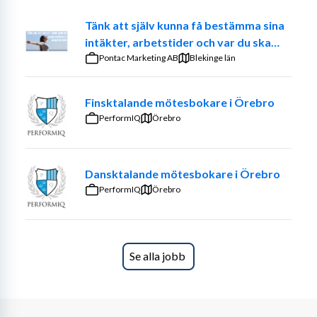
Arbetsuppgifter
Tänk att själv kunna få bestämma sina
Som teknisk säljare kommer du i huvudsak att arbeta 
intäkter, arbetstider och var du ska
med uppsökande försäljning samt rådgivning till nya 
jobba. – Prova på att vara din egen
Pontac Marketing AB
Blekinge län
samt befintliga kunder. Det betyder att du större delen 
chef
av tiden kommer att besöka kunder inom din region. Till 
din hjälp har du tekniker, produktspecialister samt 
Finsktalande mötesbokare i Örebro
säljkollegor som kan stötta dig både på plats hos kund 
PerformIQ
Örebro
och med support från Värnamo.
Vem är du?
Dansktalande mötesbokare i Örebro
PerformIQ
Vi tror att du idag arbetar med skärande 
Örebro
bearbetning med ett intresse för teknik och är 
bekväm med att arbeta självständigt och 
lösningsfokuserat
Se alla jobb
Det är meriterande om du har tidigare erfarenhet 
från försäljning, produktionsteknik, CAD/CAM o
ch Mazatrol
Vi tror att du är en duktig 