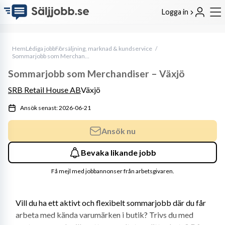
Logga in
Hem
Lediga jobb
Försäljning, marknad & kundservice
Sommarjobb som Merchandiser – Växjö
Sommarjobb som Merchandiser – Växjö
SRB Retail House AB
Växjö
Ansök senast: 2026-06-21
Ansök nu
Bevaka likande jobb
Få mejl med jobbannonser från arbetsgivaren.
Vill du ha ett aktivt och flexibelt sommarjobb där du får 
arbeta med kända varumärken i butik? Trivs du med 