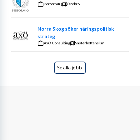
PerformIQ
Örebro
I denna roll är 
frihet under ansvar
 viktigt - du planerar 
och genomför ditt arbete självständigt men har alltid 
stöd från din områdesansvariga och andra 
Norra Skog söker näringspolitisk
stödfunktioner på SRB Retail House.
strateg
AxÖ Consulting
Vem vi söker
Västerbottens län
Vi söker dig som vill arbeta under 
sommaren veckorna 
28, 29, 30 & 31
 . Tjänsten är på ca 
10h/vecka med 
Se alla jobb
arbetsdagar måndag och torsdag
 .
För att trivas i rollen ser vi att du:
Har ett intresse för dagligvaruhandeln och gillar 
ett fysiskt aktivt arbete
Är lösningsorienterad, kommunikativ och arbetar 
effektivt i högt tempo
Trivs med att arbeta självständigt och byta miljö 
under arbetsdagen