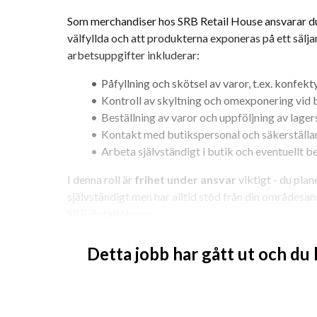
Som merchandiser hos SRB Retail House ansvarar du fö
välfyllda och att produkterna exponeras på ett sälja
arbetsuppgifter inkluderar:
Påfyllning och skötsel av varor, t.ex. konfekt
Kontroll av skyltning och omexponering vid
Beställning av varor och uppföljning av lager
Kontakt med butikspersonal och säkerställa
Arbeta självständigt i butik och eventuellt b
I denna roll är 
frihet under ansvar
 viktigt - du pla
självständigt men har alltid stöd från din områdesan
SRB Retail House.
Vem vi söker
Detta jobb har gått ut och du
Vi söker dig som vill arbeta under 
sommaren veckor
8h/vecka med arbetsdagar måndag-torsdag
 .
För att trivas i rollen ser vi att du: