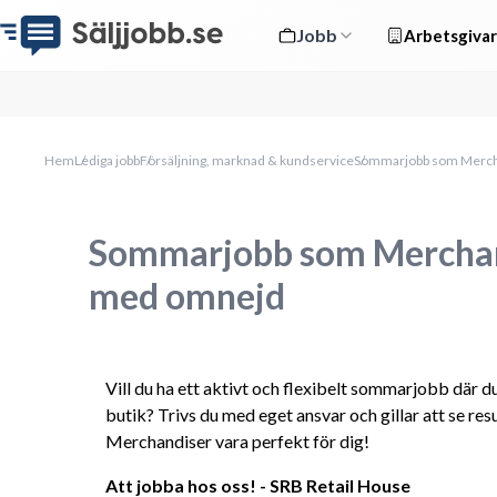
Jobb
Arbetsgivar
Hem
Lediga jobb
Försäljning, marknad & kundservice
Sommarjobb som Merch
Sommarjobb som Merchan
med omnejd
Vill du ha ett aktivt och flexibelt sommarjobb där 
butik? Trivs du med eget ansvar och gillar att se res
Merchandiser vara perfekt för dig!
Att jobba hos oss! - SRB Retail House 