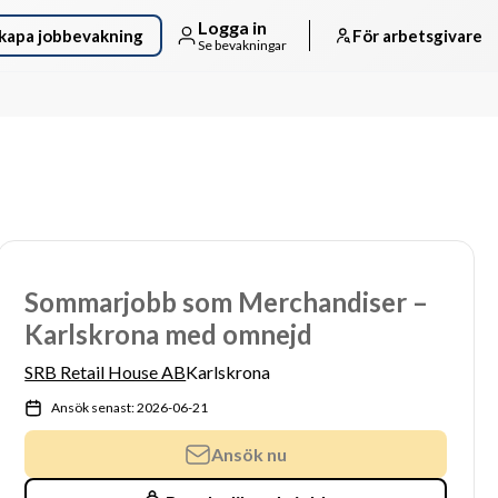
Logga in
kapa jobbevakning
För arbetsgivare
Se bevakningar
Sommarjobb som Merchandiser –
Karlskrona med omnejd
SRB Retail House AB
Karlskrona
Ansök senast: 2026-06-21
Ansök nu