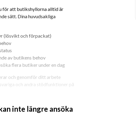
r att butikshyllorna alltid är 
nde sätt. Dina huvudsakliga 
yr (lösvikt och förpackat)
 behov
status
nde av butikens behov
esöka flera butiker under en dag
nerar och genomför ditt arbete 
svariga och andra stödfunktioner på 
 kan inte längre ansöka
na 28, 29, 30 & 31
 . Tjänsten är på ca 