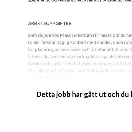
ARBETSUPPGIFTER
Som säljare hos Maskincentrum i Frillesås blir du nav
rollen innebär daglig kontakt med kunder, både i utst
för planering av leveranser och arbetar aktivt med för
Utöver detta driver du marknadsföringsaktiviteter, s
medier och stöttar mediebyrån med material. Arbete
försäljning och offerter samt deltagande vid mässor,
försäljningsaktiviteter.
Dina huvudsakliga arbetsuppgifter inkluderar bland
Detta jobb har gått ut och du
Daglig kundkontakt och försäljning av fritid
Ansvarar för uppsatta försäljningsmål
Ansvar för planering av leveranser
Delta och driva försäljningsaktiviteter
Delansvar för marknadsföring