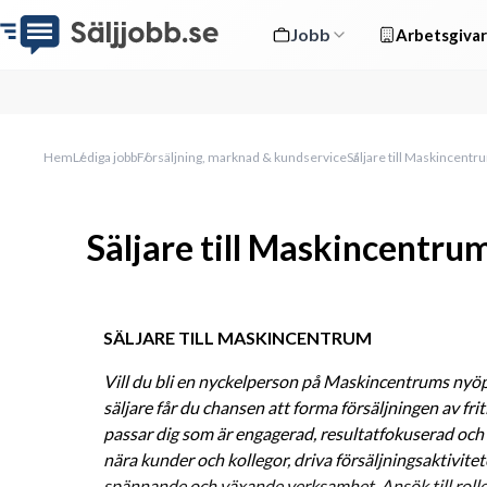
Jobb
Arbetsgivar
Hem
Lediga jobb
Försäljning, marknad & kundservice
Säljare till Maskincentru
Säljare till Maskincentrum 
SÄLJARE TILL MASKINCENTRUM
Vill du bli en nyckelperson på Maskincentrums nyöp
säljare får du chansen att forma försäljningen av friti
passar dig som är engagerad, resultatfokuserad och en
nära kunder och kollegor, driva försäljningsaktivitete
spännande och växande verksamhet. Ansök till rolle