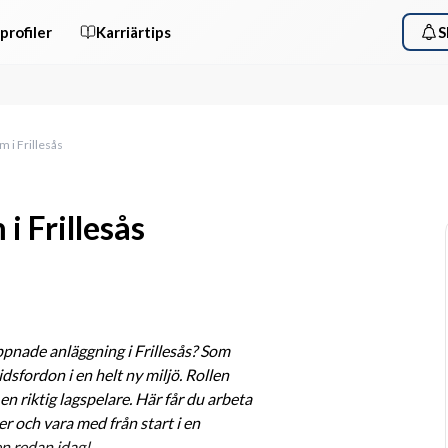
profiler
Karriärtips
S
m i Frillesås
i Frillesås
pnade anläggning i Frillesås? Som 
dsfordon i en helt ny miljö. Rollen 
 riktig lagspelare. Här får du arbeta 
r och vara med från start i en 
n redan idag!