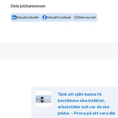
Mottagningskontroller av fordon
Dela jobbannonsen
Dela på LinkedIn
Dela på Facebook
Dela via mail
PERSONLIGA EGENSKAPER OCH KVALIFIKATI
Som säljare hos Maskincentrum är engagemang och a
tror att du som söker trivs med att ha många bollar i l
utmaningar med energi och nyfikenhet. Vidare tror v
möter kunder och kollegor på ett professionellt sätt 
samarbetar gärna och drivs av att nå resultat och sk
kunderna. För att lyckas i rollen ser vi att du har:
Erfarenhet av försäljning och kundkontakt
Dokumenterat säljresultat
God dator- och systemvana
Tänk att själv kunna få
Flytande svenska i tal och skrift
bestämma sina intäkter,
Körkort B
arbetstider och var du ska
Erfarenhet från husbils- och husvagnsbransc
jobba. – Prova på att vara din