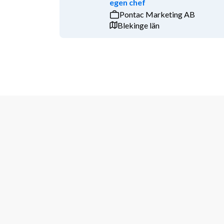
egen chef
Pontac Marketing AB
OM TJÄNSTEN
Blekinge län
Tjänsten som säljare är en direktrekrytering där du 
Frillesås. För den här rekryteringen sköter Eterni S
eventuella frågor kring tjänsten hänvisar vi till Eter
Amanda Olsson. ÖVRIG INFORMATION Ansökningar v
GDPR, sök tjänsten på www.eterni.se. Vi arbetar med
skicka in din ansökan.
Varmt välkommen med din ansökan!