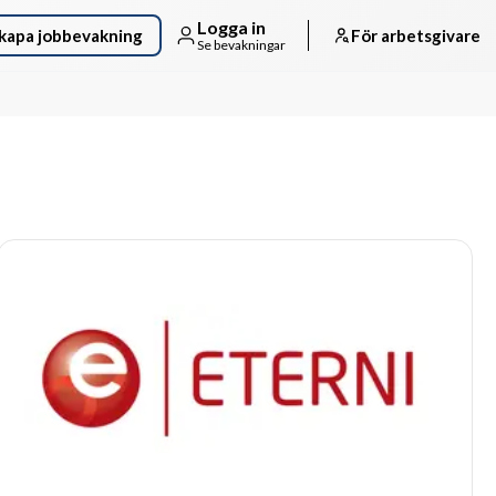
Logga in
kapa jobbevakning
För arbetsgivare
Se bevakningar