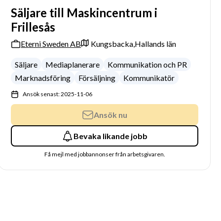
Säljare till Maskincentrum i
Frillesås
Eterni Sweden AB
Kungsbacka,
Hallands län
Säljare
Mediaplanerare
Kommunikation och PR
Marknadsföring
Försäljning
Kommunikatör
Ansök senast: 2025-11-06
Ansök nu
Bevaka likande jobb
Få mejl med jobbannonser från arbetsgivaren.