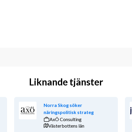
ONER
ffärsmässighet viktiga egenskaper, vi 
uften samt gillar att ta dig an nya 
i också att du är kommunikativ och 
samtidigt är du prestigelös, 
apa värde för både företaget och 
Liknande tjänster
Norra Skog söker
näringspolitisk strateg
AxÖ Consulting
hen är meriterande
Västerbottens län