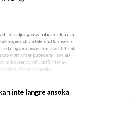
et i försäljningen av fritidsfordon och 
ällningen och via telefon. Du ansvarar 
säljningsprocessen från start till mål. 
kapar annonser, publicerar i sociala 
t inkluderar också uppföljning av 
 helgaktiviteter och andra 
 annat:
 kan inte längre ansöka
sfordon