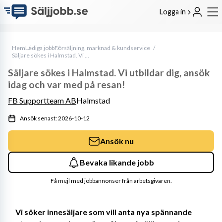
Logga in
Hem
Lediga jobb
Försäljning, marknad & kundservice
Säljare sökes i Halmstad. Vi utbildar dig, ansök idag och var med på resan!
Säljare sökes i Halmstad. Vi utbildar dig, ansök
idag och var med på resan!
FB Supportteam AB
Halmstad
Ansök senast: 2026-10-12
Ansök nu
Bevaka likande jobb
Få mejl med jobbannonser från arbetsgivaren.
Vi söker innesäljare som vill anta nya spännande 