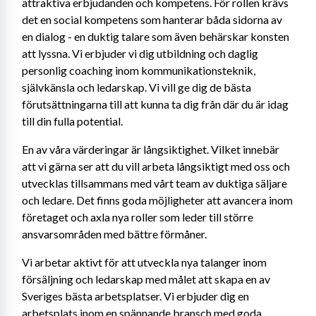
attraktiva erbjudanden och kompetens. För rollen krävs 
det en social kompetens som hanterar båda sidorna av 
en dialog - en duktig talare som även behärskar konsten 
att lyssna. Vi erbjuder vi dig utbildning och daglig 
personlig coaching inom kommunikationsteknik, 
självkänsla och ledarskap. Vi vill ge dig de bästa 
förutsättningarna till att kunna ta dig från där du är idag 
till din fulla potential.
En av våra värderingar är långsiktighet. Vilket innebär 
att vi gärna ser att du vill arbeta långsiktigt med oss och 
utvecklas tillsammans med vårt team av duktiga säljare 
och ledare. Det finns goda möjligheter att avancera inom 
företaget och axla nya roller som leder till större 
ansvarsområden med bättre förmåner.
Vi arbetar aktivt för att utveckla nya talanger inom 
försäljning och ledarskap med målet att skapa en av 
Sveriges bästa arbetsplatser. Vi erbjuder dig en 
arbetsplats inom en spännande bransch med goda 