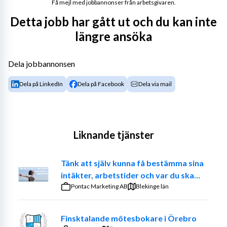
Få mejl med jobbannonser från arbetsgivaren.
Detta jobb har gått ut och du kan inte
längre ansöka
Dela jobbannonsen
Dela på LinkedIn
Dela på Facebook
Dela via mail
Liknande tjänster
Tänk att själv kunna få bestämma sina
intäkter, arbetstider och var du ska
jobba. – Prova på att vara din egen
Pontac Marketing AB
Blekinge län
chef
Finsktalande mötesbokare i Örebro