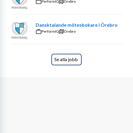
PerformIQ
Örebro
Dansktalande mötesbokare i Örebro
PerformIQ
Örebro
Se alla jobb