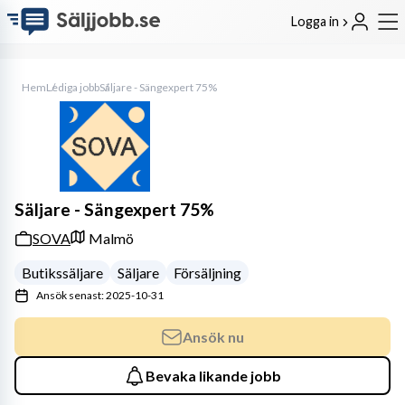
Logga in
Hem
Lediga jobb
Säljare - Sängexpert 75%
Säljare - Sängexpert 75%
SOVA
Malmö
Butikssäljare
Säljare
Försäljning
Ansök senast: 2025-10-31
Ansök nu
Bevaka likande jobb