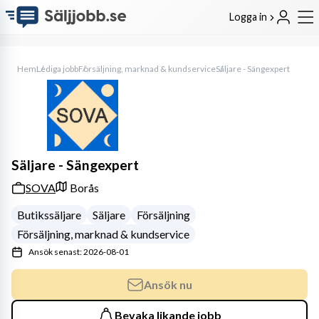
Logga in
Hem
Lediga jobb
Försäljning, marknad & kundservice
Säljare - Sängexpert
Säljare - Sängexpert
SOVA
Borås
Butikssäljare
Säljare
Försäljning
Försäljning, marknad & kundservice
Ansök senast: 2026-08-01
Ansök nu
Bevaka likande jobb