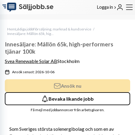
Logga in
Hem
Lediga jobb
Försäljning, marknad & kundservice
Innesäljare: Mållön 65k, high-performers tjänar 100k
Innesäljare: Mållön 65k, high-performers
tjänar 100k
Svea Renewable Solar AB
Stockholm
Ansök senast: 2026-10-06
Ansök nu
Bevaka likande jobb
Få mejl med jobbannonser från arbetsgivaren.
Som Sveriges största solenergibolag och som en av 