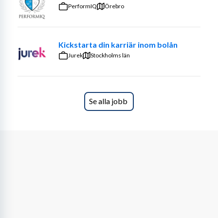
företagskunder via telefon och digitala kanaler
PerformIQ
Örebro
Identifiera kundbehov och föreslå passande 
telekomlösningar
Boka och genomföra kundmöten tillsammans 
Kickstarta din karriär inom bolån
med seniora rådgivare
Jurek
Stockholms län
Följa upp offerter och säkerställa att avtal 
slutförs
Vi söker dig som
Se alla jobb
Har några års erfarenhet av försäljning eller 
kundkontakt
Är kommunikativ, engagerad och kundfokuserad
Vill utvecklas inom telekom och lära dig tekniska 
lösningar
Arbetar strukturerat och drivs av att nå mål
Behärskar svenska och engelska i tal och skrift
Vi erbjuder