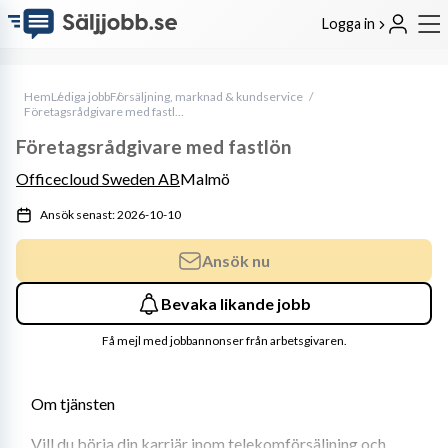
Logga in
Hem
Lediga jobb
Försäljning, marknad & kundservice
Företagsrådgivare med fastlön
Företagsrådgivare med fastlön
Officecloud Sweden AB
Malmö
Ansök senast: 2026-10-10
Ansök nu
Bevaka likande jobb
Få mejl med jobbannonser från arbetsgivaren.
Om tjänsten
Vill du börja din karriär inom telekomförsäljning och 