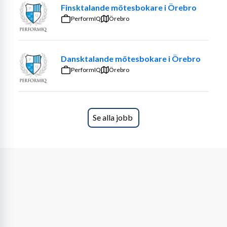
Finsktalande mötesbokare i Örebro
• Har erfarenhet av försäljning eller service 
PerformIQ
Örebro
(meriterande men inget krav) • Är social, utåtriktad och 
trivs med kundkontakt • Är målinriktad och motiveras 
av resultat • Har hög energi och gillar att arbeta i team • 
Dansktalande mötesbokare i Örebro
Är nyfiken och vill utvecklas inom försäljning
PerformIQ
Örebro
🎯 Vi erbjuder
✔ Fast lön + provisionsmodell utan tak ✔ Säljträning, 
coaching och kontinuerlig utveckling ✔ Ett energifyllt 
Se alla jobb
team med stark gemenskap ✔ Möjlighet att växa inom 
företaget och ta mer ansvar över tid
📅 Praktisk info
Omfattning: Heltid Start: Omgående Placering: 
Göteborg Lön: 15 200 kr + provision
👋 Hej från din nya chef