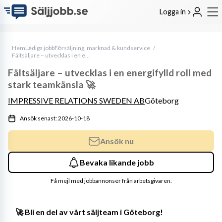
Logga in
Hem
Lediga jobb
Försäljning, marknad & kundservice
Fältsäljare – utvecklas i en energifylld roll med stark teamkänsla 🚀
Fältsäljare – utvecklas i en energifylld roll med
stark teamkänsla 🚀
IMPRESSIVE RELATIONS SWEDEN AB
Göteborg
Ansök senast: 2026-10-18
Ansök nu
Bevaka likande jobb
Få mejl med jobbannonser från arbetsgivaren.
🚀 Bli en del av vårt säljteam i Göteborg!