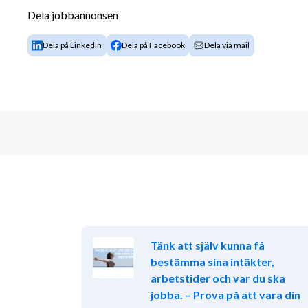
Dela jobbannonsen
Erfarenhet:
Dela på LinkedIn
Dela på Facebook
Dela via mail
• Minst 2 års erfarenhet av försäljning • Van vid att
resultatinriktat • Erfarenhet av butik, service eller
tillgång till bil är ett krav
Personliga egenskaper:
• Utåtriktad, social och har lätt för att skapa relati
Strukturerad och duktig på att planera din egen tid • 
underhållning (intresse för odds/spel är meriterand
svenska och engelska
Övrigt
 Vi söker dig som är intresserad av ett långs
med studier (exempelvis inom försäljning/KAM) elle
Tänk att själv kunna få
bestämma sina intäkter,
Övrigt 
 I detta uppdrag kommer du bli anställd i 
arbetstider och var du ska
vår kund. Detta är ett flexibelt uppdrag som varier
jobba. – Prova på att vara din
besök som ska göras i ditt län.