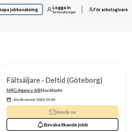
Logga in
kapa jobbevakning
För arbetsgivare
Se bevakningar
Fältsäljare - Deltid (Göteborg)
NRG Agency AB
Stockholm
Ansök senast: 2026-10-20
Ansök nu
Bevaka likande jobb