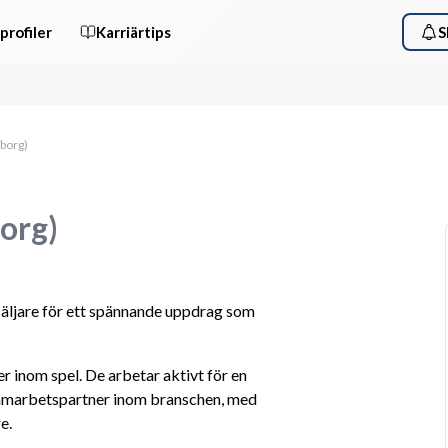
profiler
Karriärtips
S
eborg)
borg)
äljare för ett spännande uppdrag som 
r inom spel. De arbetar aktivt för en 
samarbetspartner inom branschen, med 
e.