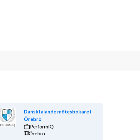
Dansktalande mötesbokare i
Örebro
PerformIQ
Örebro