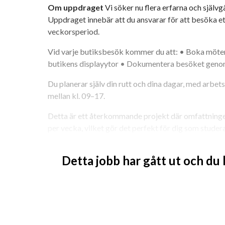
Om uppdraget
 Vi söker nu flera erfarna och självg
Uppdraget innebär att du ansvarar för att besöka ett
veckorsperiod.
Vid varje butiksbesök kommer du att: • Boka möten •
butikens displayytor • Dokumentera besöket geno
Du planerar själv din rutt och dina dagar, med arbets
mellan kl. 09–17.
Detta är ett återkommande projekt där omfattningen
per vecka, vilket gör det perfekt för dig som studer
och vill bygga långsiktig erfarenhet inom försäljning
Detta jobb har gått ut och du
Vi erbjuder dig
• Ett flexibelt och självständigt arbete • Möjlighet at
av säljare • Erfarenhet från en stor och etablerad ak
socialt uppdrag med tydliga mål
Din profil