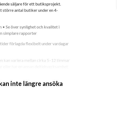
ående säljare för ett butiksprojekt. 
 större antal butiker under en 4-
 Se över synlighet och kvalitet i 
m simplare rapporter
tider förlagda flexibelt under vardagar 
 kan variera mellan cirka 5–12 timmar 
ar eller har en annan deltidsverksamhet 
.
 kan inte längre ansöka
t bli en del av ett långsiktigt nätverk 
tör inom spelbranschen • Ett roligt och 