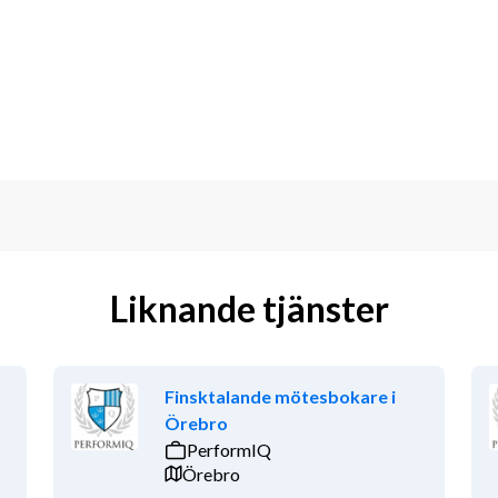
 arbeta självständigt och 
 event är meriterande • B-körkort och 
oner • Drivs av KPI:er och tydliga mål • 
Har ett intresse för spel och 
e) • Kommunicerar obehindrat på 
Liknande tjänster
iktigt samarbete, gärna i kombination 
r annat deltidsarbete.
Finsktalande mötesbokare i
Örebro
NRG Sweden AB men utför uppdraget hos 
PerformIQ
ar i omfattning beroende på hur många 
Örebro