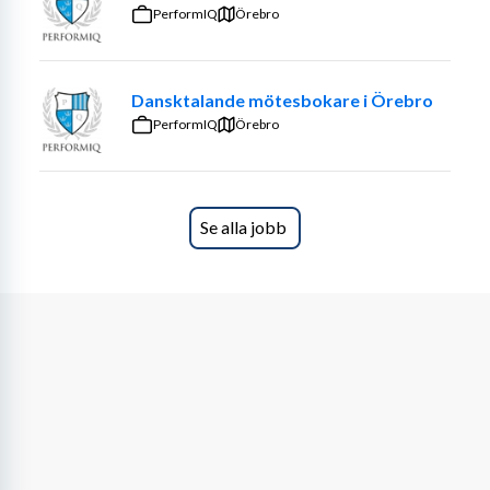
PerformIQ
Örebro
Om du vill få mer insyn vilka vi är på Wrknest får du 
gärna gå in på våran (något oseriösa) TikTok.
Dansktalande mötesbokare i Örebro
Dina framtida arbetsuppgifter
PerformIQ
Örebro
Du kommer att ha ett helhetsansvar för hela 
säljprocessen, från prospektering till långsiktig 
kundutveckling. Rollen är både operativ och strategisk, 
Se alla jobb
med stor frihet att påverka hur du strukturerar ditt 
arbete.
Bearbeta nya kunder genom prospektering, 
mötesbokning och uppföljning
Utveckla befintliga kundrelationer och 
identifiera nya affärsmöjligheter
Arbeta nära leveransteamet för att skräddarsy 
lösningar inom rekrytering och bemanning
Ansvara för offertskrivning, förhandling och 
avslut