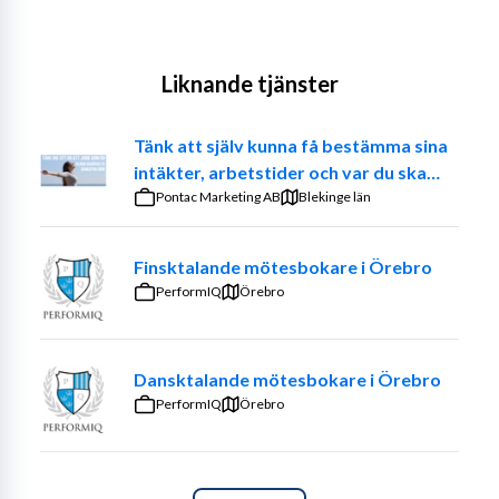
Liknande tjänster
Tänk att själv kunna få bestämma sina
intäkter, arbetstider och var du ska
jobba. – Prova på att vara din egen
Pontac Marketing AB
Blekinge län
chef
Finsktalande mötesbokare i Örebro
PerformIQ
Örebro
Dansktalande mötesbokare i Örebro
PerformIQ
Örebro