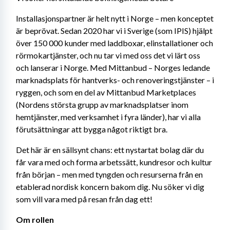
Installasjonspartner är helt nytt i Norge – men konceptet 
är beprövat. Sedan 2020 har vi i Sverige (som IPIS) hjälpt 
över 150 000 kunder med laddboxar, elinstallationer och 
rörmokartjänster, och nu tar vi med oss det vi lärt oss 
och lanserar i Norge. Med Mittanbud – Norges ledande 
marknadsplats för hantverks- och renoveringstjänster – i 
ryggen, och som en del av Mittanbud Marketplaces 
(Nordens största grupp av marknadsplatser inom 
hemtjänster, med verksamhet i fyra länder), har vi alla 
förutsättningar att bygga något riktigt bra.
Det här är en sällsynt chans: ett nystartat bolag där du 
får vara med och forma arbetssätt, kundresor och kultur 
från början – men med tyngden och resurserna från en 
etablerad nordisk koncern bakom dig. Nu söker vi dig 
som vill vara med på resan från dag ett!
Om rollen