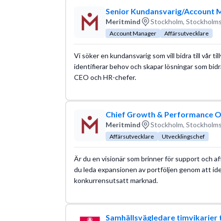
Senior Kundansvarig/Account M
Meritmind
Stockholm, Stockholms
Account Manager
Affärsutvecklare
Vi söker en kundansvarig som vill bidra till vår ti
identifierar behov och skapar lösningar som bidra
CEO och HR-chefer.
Chief Growth & Performance Of
Meritmind
Stockholm, Stockholms
Affärsutvecklare
Utvecklingschef
Är du en visionär som brinner för support och a
du leda expansionen av portföljen genom att iden
konkurrensutsatt marknad.
Samhällsvägledare timvikarier 