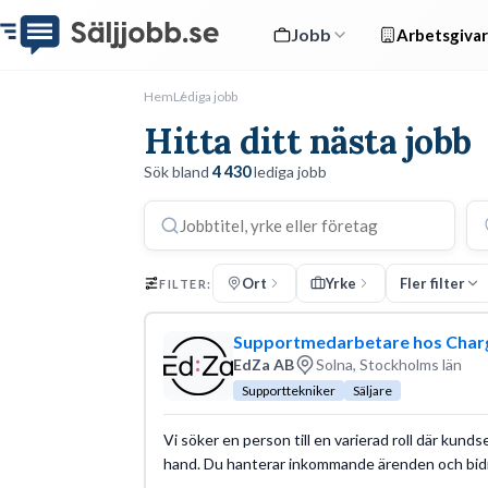
Jobb
Arbetsgivar
Hem
Lediga jobb
Hitta ditt nästa jobb
Sök bland
4 430
lediga jobb
Ort
Yrke
Fler filter
FILTER:
Supportmedarbetare hos Cha
EdZa AB
Solna, Stockholms län
Supporttekniker
Säljare
Vi söker en person till en varierad roll där kunds
hand. Du hanterar inkommande ärenden och bidra