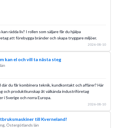
 kan rädda liv? I rollen som säljare får du hjälpa
etag att förebygga bränder och skapa tryggare miljöer.
2026-08-10
m kan el och vill ta nästa steg
län
l där du får kombinera teknik, kundkontakt och affärer? Här
ng och produktkunskap åt välkända industriföretag
r i Sverige och norra Europa.
2026-08-10
bruksmaskiner till Kverneland!
ng, Östergötlands län