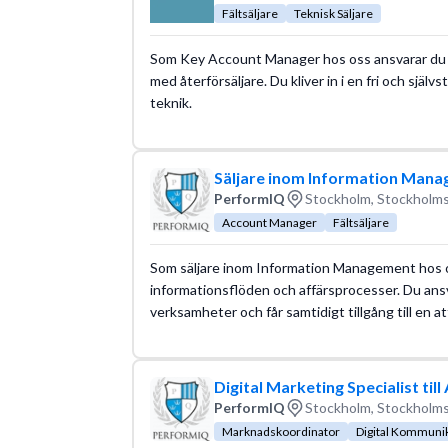
Fältsäljare
Teknisk Säljare
Som Key Account Manager hos oss ansvarar du fö
med återförsäljare. Du kliver in i en fri och sjä
teknik.
Säljare inom Information Manag
PerformIQ
Stockholm, Stockholms
Account Manager
Fältsäljare
Som säljare inom Information Management hos os
informationsflöden och affärsprocesser. Du ansva
verksamheter och får samtidigt tillgång till en a
Digital Marketing Specialist till
PerformIQ
Stockholm, Stockholms
Marknadskoordinator
Digital Kommuni