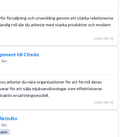
r försäljning och utveckling genom att stärka relationerna
lvständig roll där du arbetar med starka produkter och modern
2026-08-09
ement till Citedo
 län
s arbetar du nära organisationer för att förstå deras
rar för att sälja mjukvarulösningar som effektiviserar
ttraktiv ersättningsmodell.
2026-08-09
 AktivBo
 län
katör