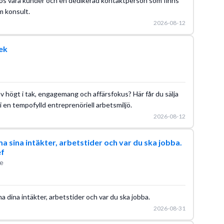
os våra kunder och en dedikerad kontaktperson som finns
m konsult.
2026-08-12
ek
v högt i tak, engagemang och affärsfokus? Här får du sälja
i en tempofylld entreprenöriell arbetsmiljö.
2026-08-12
a sina intäkter, arbetstider och var du ska jobba.
ef
e
ina intäkter, arbetstider och var du ska jobba.
2026-08-31