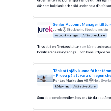
orderhantering. Du får spännande utmaningar h
där som bollplank och stöd under hela din tid so
Senior Account Manager till Jur
Jurek
Stockholm, Stockholms län
Account Manager
Affärsutvecklare
Trivs du i en företagskultur som kännetecknas a
kvalificerade rekryterings – och konsulttjänster 
Tänk att själv kunna få bestämm
– Prova på att vara din egen ch
Pontac Marketing AB
Hela Sverig
Rådgivning
Affärsutvecklare
Som oberoende medlem hos oss får du bestämma d