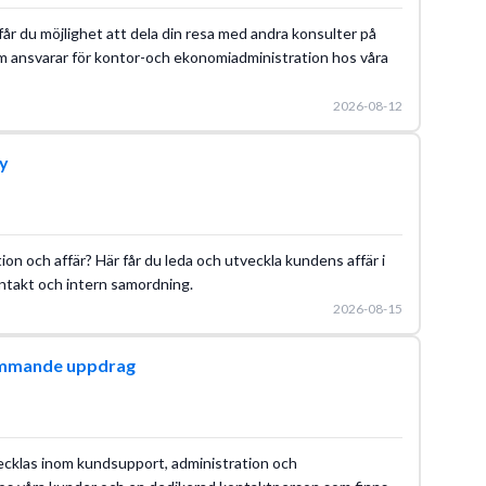
år du möjlighet att dela din resa med andra konsulter på
m ansvarar för kontor-och ekonomiadministration hos våra
2026-08-12
y
tion och affär? Här får du leda och utveckla kundens affär i
ntakt och intern samordning.
2026-08-15
ommande uppdrag
ecklas inom kundsupport, administration och