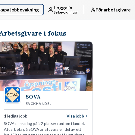
Logga in
kapa jobbevakning
För arbetsgivare
Se bevakningar
Arbetsgivare i fokus
SOVA
FACKHANDEL
1
lediga jobb
Visa jobb
SOVA finns idag på 22 platser runtom i landet.
Att arbeta på SOVA är att vara en del av ett