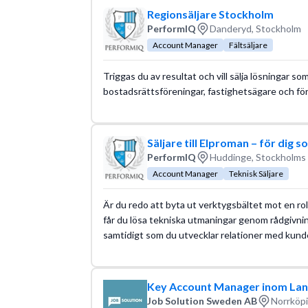
Regionsäljare Stockholm
PerformIQ
Danderyd, Stockholm
Account Manager
Fältsäljare
Triggas du av resultat och vill sälja lösningar som
bostadsrättsföreningar, fastighetsägare och för
Säljare till Elproman – för dig so
PerformIQ
Huddinge, Stockholms 
Account Manager
Teknisk Säljare
Är du redo att byta ut verktygsbältet mot en rol
får du lösa tekniska utmaningar genom rådgivni
samtidigt som du utvecklar relationer med kunde
Key Account Manager inom Lant
Job Solution Sweden AB
Norrköpi