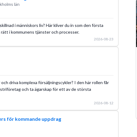
kholms län
killnad i människors liv? Här kliver du in som den första
a rätt i kommunens tjänster och processer.
2026-08-23
och driva komplexa försäljningscykler? I den här rollen får
striföretag och ta ägarskap för ett av de största
2026-08-12
gers för kommande uppdrag