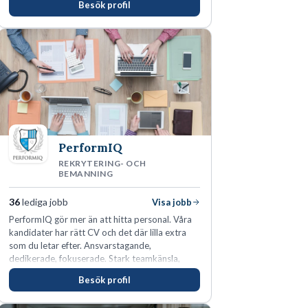
Besök profil
PerformIQ
REKRYTERING- OCH
BEMANNING
36
lediga jobb
Visa jobb
PerformIQ gör mer än att hitta personal. Våra
kandidater har rätt CV och det där lilla extra
som du letar efter. Ansvarstagande,
dedikerade, fokuserade. Stark teamkänsla,
vinnarinstinkt och hälsomedvetna. Vi kallar det
Besök profil
för idrottens egenskaper.