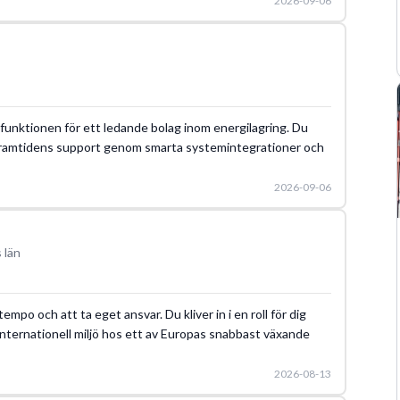
2026-09-06
rtfunktionen för ett ledande bolag inom energilagring. Du
framtidens support genom smarta systemintegrationer och
2026-09-06
 län
mpo och att ta eget ansvar. Du kliver in i en roll för dig
n internationell miljö hos ett av Europas snabbast växande
2026-08-13