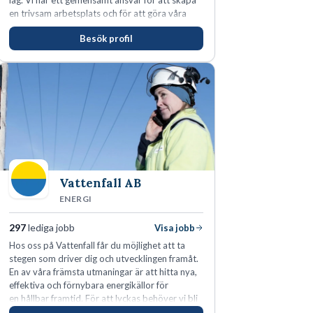
lag. Vi har ett gemensamt ansvar för att skapa
en trivsam arbetsplats och för att göra våra
kunder nöjda. Som medarbetare hos oss
Besök profil
förväntas du visa engagemang, öppenhet,
ansvar och respekt.
Vattenfall AB
ENERGI
297
lediga jobb
Visa jobb
Hos oss på Vattenfall får du möjlighet att ta
stegen som driver dig och utvecklingen framåt.
En av våra främsta utmaningar är att hitta nya,
effektiva och förnybara energikällor för
en hållbar framtid. För att lyckas behöver vi bli
fler medarbetare som vill göra skillnad.