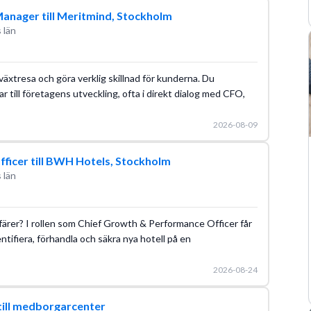
anager till Meritmind, Stockholm
 län
llväxtresa och göra verklig skillnad för kunderna. Du
r till företagens utveckling, ofta i direkt dialog med CFO,
2026-08-09
ficer till BWH Hotels, Stockholm
 län
ffärer? I rollen som Chief Growth & Performance Officer får
tifiera, förhandla och säkra nya hotell på en
2026-08-24
till medborgarcenter