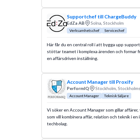
Supportchef till ChargeBuddy
EdZa AB
Solna, Stockholm
Verksamhetschef
Servicechef
Här får du en central roll i att bygga upp suppo
stöttar teamet i komplexa ärenden och formar 
en affärsdriven inställning.
Account Manager till Proxify
PerformIQ
Stockholm, Stockholms
Account Manager
Teknisk Säljare
Vi söker en Account Manager som gillar affärer, te
som vill kombinera affär, relation och teknik i e
techbolag.