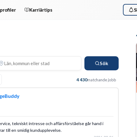
profiler
Karriärtips
S
Sök
4 430
matchande jobb
rgeBuddy
ervice, tekniskt intresse och affärsförståelse går hand i
r till en smidig kundupplevelse.