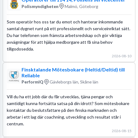
Polismyndigheten
Malmö, Göteborg
Som operatör hos oss tar du emot och hanterar inkommande
samtal dygnet runt på ett professionellt och serviceinriktat sätt.
Du har telefonen som främsta arbetsredskap och gör viktiga
avvägningar för att hjälpa medborgare att få sina behov
tillgodosedda.
2026-08-10
Finsktalande Mötesbokare (Heltid/Deltid) till
Reliable
PerformIQ
Gävleborgs län, Skåne län
Vill du ha ett jobb där du får utvecklas, tjäna pengar och
samtidigt kunna fortsätta satsa på din idrott? Som mötesbokare
kontaktar du beslutsfattare på den finska marknaden och
arbetar i ett lag där coachning, utveckling och resultat står i
centrum.
2026-08-15