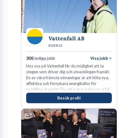
Vattenfall AB
ENERGI
305
lediga jobb
Visa jobb
Hos oss på Vattenfall får du möjlighet att ta
stegen som driver dig och utvecklingen framåt.
En av våra främsta utmaningar är att hitta nya,
effektiva och förnybara energikällor för
en hållbar framtid. För att lyckas behöver vi bli
fler medarbetare som vill göra skillnad.
Besök profil