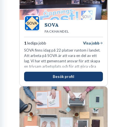
SOVA
FACKHANDEL
1
lediga jobb
Visa jobb
SOVA finns idag på 22 platser runtom i landet.
Att arbeta på SOVA är att vara en del av ett
lag. Vi har ett gemensamt ansvar för att skapa
en trivsam arbetsplats och för att göra våra
kunder nöjda. Som medarbetare hos oss
Besök profil
förväntas du visa engagemang, öppenhet,
ansvar och respekt.