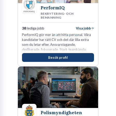
PerformIQ
REKRYTERING- OCH
BEMANNING
38
lediga jobb
Visa jobb
PerformIQ gör mer än att hitta personal. Våra
kandidater har rätt CV och det där lilla extra
som du letar efter. Ansvarstagande,
dedikerade, fokuserade. Stark teamkänsla,
vinnarinstinkt och hälsomedvetna. Vi kallar det
Besök profil
för idrottens egenskaper.
Polismyndigheten