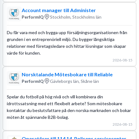
Account manager till Administer
PerformIQ
Stockholm, Stockholms län
Du får vara med och bygga upp försäljningsorganisationen från
grunden i en entreprenöriell miljö. Du bygger långsiktiga
relationer med företagsledare och hittar lösningar som skapar
värde för kunden.
2026-08-15
Norsktalande Mötesbokare till Reliable
PerformIQ
Gävleborgs län, Skåne län
Spelar du fotboll på hög nivå och vill kombinera din
idrottssatsning med ett flexibelt arbete? Som mötesbokare
kontaktar du beslutsfattare på den norska marknaden och bokar
möten åt spännande B2B-bolag.
2026-08-15
Operatörer till 114 14, Polisens servicecenter