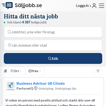
Logga in
Hitta ditt nästa jobb
Sök bland
4 387
lediga jobb
Sök
Ort
Yrke
Business Advisor till Citedo
PerformIQ
Jönköping, Jönköpings län
Vi söker en person med positiv attityd och starkt driv som vill
utveckla långsiktiga kundrelationer. I rollen fångar du kunders