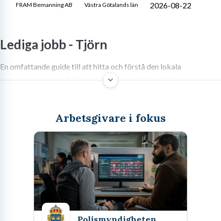
2026-08-22
FRAM Bemanning AB
Västra Götalands län
Lediga jobb -
Tjörn
En omfattande guide till att hitta och förstå den lokala
arbetsmarknaden på Tjörn, med fokus på lediga jobb inom
turism, service, handel och andra viktiga sektorer.
Arbetsgivare i fokus
Välkommen till Tjörns
arbetsmarknad: Din guide till lediga
jobb Tjörn
Tjörn, denna pärla på Västkusten, är mer än bara en idyllisk ö för
sommarbesökare och natursköna upplevelser. Det är också en
Polismyndigheten