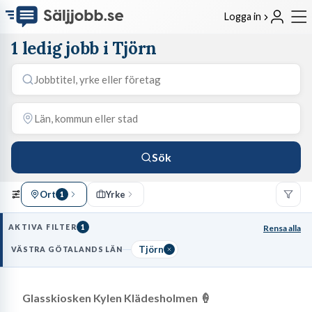
Logga in
1 ledig jobb i Tjörn
Sök
Ort
Yrke
1
AKTIVA FILTER
1
Rensa alla
Tjörn
VÄSTRA GÖTALANDS LÄN
Glasskiosken Kylen Klädesholmen 🍦