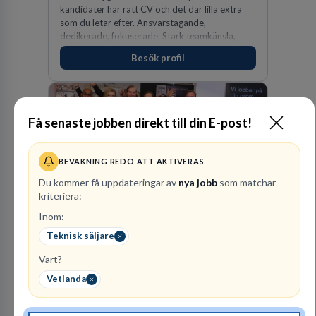
kandidater har rätt CV och det där lilla extra
som du letar efter. Ansvarstagande,
dedikerade, fokuserade. Stark teamkänsla,
vinnarinstinkt och hälsomedvetna. Vi kallar det
Besök profil
för idrottens egenskaper.
Få senaste jobben direkt till din E-post!
BEVAKNING REDO ATT AKTIVERAS
Du kommer få uppdateringar av
nya jobb
som matchar
kriteriera:
SOVA
Inom:
FACKHANDEL
Teknisk säljare
1
lediga jobb
Visa jobb
Vart?
SOVA finns idag på 22 platser runtom i landet.
Vetlanda
Att arbeta på SOVA är att vara en del av ett
lag. Vi har ett gemensamt ansvar för att skapa
en trivsam arbetsplats och för att göra våra