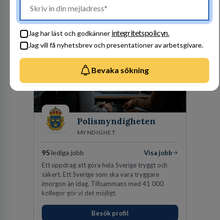
kunder nöjda. Som medarbetare hos oss
Besök profil
förväntas du visa engagemang, öppenhet,
ansvar och respekt.
integritetspolicyn.
Jag har läst och godkänner
Jag vill få nyhetsbrev och presentationer av arbetsgivare.
Bevaka sökning
Polismyndigheten
MYNDIGHET
95
lediga jobb
Visa jobb
Ett uppdrag att göra hela Sverige tryggt och
säkert. Ett Sverige som ska vara tryggare
imorgon än idag. Tillsammans med 41 000
kollegor gör vi det möjligt.
Besök profil