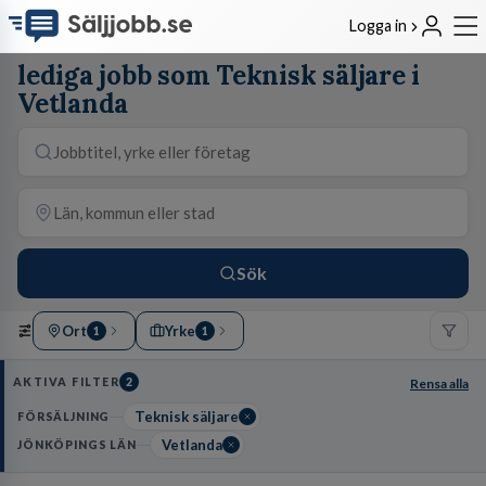
Logga in
lediga jobb som Teknisk säljare i
Vetlanda
Sök
Ort
Yrke
1
1
AKTIVA FILTER
2
Rensa alla
Teknisk säljare
FÖRSÄLJNING
Vetlanda
JÖNKÖPINGS LÄN