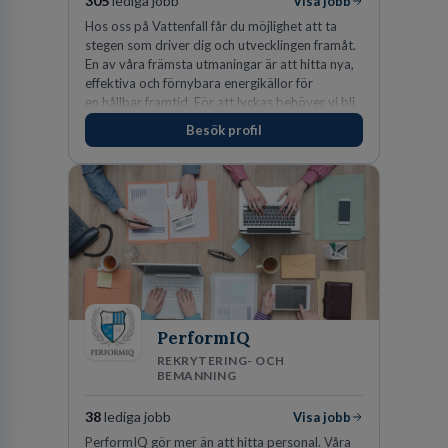
305
lediga jobb
Visa jobb
Hos oss på Vattenfall får du möjlighet att ta
stegen som driver dig och utvecklingen framåt.
En av våra främsta utmaningar är att hitta nya,
effektiva och förnybara energikällor för
en hållbar framtid. För att lyckas behöver vi bli
fler medarbetare som vill göra skillnad.
Besök profil
PerformIQ
REKRYTERING- OCH
BEMANNING
38
lediga jobb
Visa jobb
PerformIQ gör mer än att hitta personal. Våra