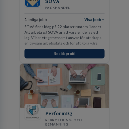
SOVA
FACKHANDEL
1
lediga jobb
Visa jobb
SOVA finns idag på 22 platser runtom i landet.
Att arbeta på SOVA är att vara en del av ett
lag. Vi har ett gemensamt ansvar för att skapa
en trivsam arbetsplats och för att göra våra
kunder nöjda. Som medarbetare hos oss
Besök profil
förväntas du visa engagemang, öppenhet,
ansvar och respekt.
PerformIQ
REKRYTERING- OCH
BEMANNING