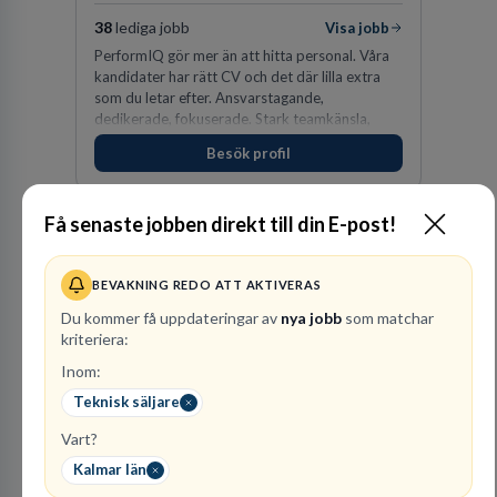
38
lediga jobb
Visa jobb
PerformIQ gör mer än att hitta personal. Våra
kandidater har rätt CV och det där lilla extra
som du letar efter. Ansvarstagande,
dedikerade, fokuserade. Stark teamkänsla,
vinnarinstinkt och hälsomedvetna. Vi kallar det
Besök profil
för idrottens egenskaper.
Få senaste jobben direkt till din E-post!
BEVAKNING REDO ATT AKTIVERAS
Du kommer få uppdateringar av
nya jobb
som matchar
kriteriera:
Inom:
Vattenfall AB
Teknisk säljare
ENERGI
Vart?
305
lediga jobb
Visa jobb
Kalmar län
Hos oss på Vattenfall får du möjlighet att ta