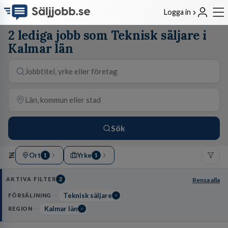
Logga in
2 lediga jobb som Teknisk säljare i
Kalmar län
Sök
Ort
Yrke
1
1
AKTIVA FILTER
2
Rensa alla
Teknisk säljare
FÖRSÄLJNING
Kalmar län
REGION