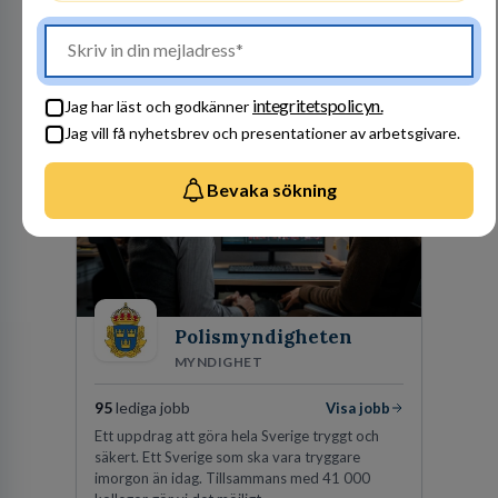
stegen som driver dig och utvecklingen framåt.
En av våra främsta utmaningar är att hitta nya,
effektiva och förnybara energikällor för
en hållbar framtid. För att lyckas behöver vi bli
fler medarbetare som vill göra skillnad.
Besök profil
integritetspolicyn.
Jag har läst och godkänner
Jag vill få nyhetsbrev och presentationer av arbetsgivare.
Bevaka sökning
Polismyndigheten
MYNDIGHET
95
lediga jobb
Visa jobb
Ett uppdrag att göra hela Sverige tryggt och
säkert. Ett Sverige som ska vara tryggare
imorgon än idag. Tillsammans med 41 000