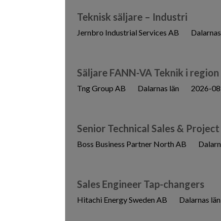
Teknisk säljare – Industri
Jernbro Industrial Services AB
Dalarnas
Säljare FANN-VA Teknik i region
Tng Group AB
Dalarnas län
2026-08
Senior Technical Sales & Project
Boss Business Partner North AB
Dalarn
Sales Engineer Tap-changers
Hitachi Energy Sweden AB
Dalarnas län