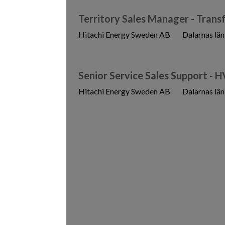
Territory Sales Manager - Tra
Hitachi Energy Sweden AB
Dalarnas län
Senior Service Sales Support - 
Hitachi Energy Sweden AB
Dalarnas län