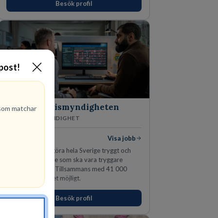
Besök profil
-post!
Polismyndigheten
om matchar
MYNDIGHET
99
lediga jobb
Visa jobb
Ett uppdrag att göra hela Sverige tryggt och
säkert. Ett Sverige som ska vara tryggare
imorgon än idag. Tillsammans med 41 000
kollegor gör vi det möjligt.
Besök profil