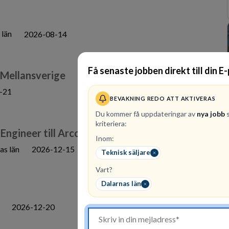
 län
2026-08-14
Få senaste jobben direkt till din E
 Mellansverige
-21
BEVAKNING REDO ATT AKTIVERAS
Du kommer få uppdateringar av
nya jobb
s
kriteriera:
 Engineer till Arcos Hydraulik
Inom:
as län
2026-12-15
Teknisk säljare
Vart?
Dalarnas län
2026-12-20