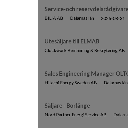
Service-och reservdelsrådgivar
BILIA AB
Dalarnas län
2026-08-31
Utesäljare till ELMAB
Clockwork Bemanning & Rekrytering AB
Sales Engineering Manager OLT
Hitachi Energy Sweden AB
Dalarnas län
Säljare - Borlänge
Nord Partner Energi Service AB
Dalarna