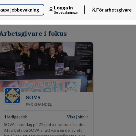
Logga in
kapa jobbevakning
För arbetsgivare
Se bevakningar
Arbetsgivare i fokus
SOVA
FACKHANDEL
1
lediga jobb
Visa jobb
SOVA finns idag på 22 platser runtom i landet.
Att arbeta på SOVA är att vara en del av ett