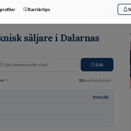
profiler
Karriärtips
S
knisk säljare i Dalarnas
Sök
ter
10
matchande jobb
Rensa alla