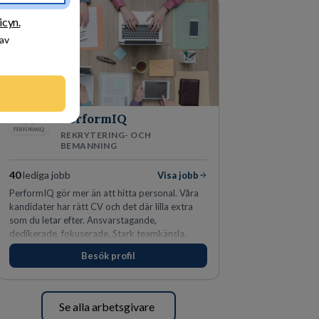
icyn.
 av
PerformIQ
REKRYTERING- OCH
BEMANNING
40
lediga jobb
Visa jobb
PerformIQ gör mer än att hitta personal. Våra
kandidater har rätt CV och det där lilla extra
som du letar efter. Ansvarstagande,
dedikerade, fokuserade. Stark teamkänsla,
vinnarinstinkt och hälsomedvetna. Vi kallar det
Besök profil
för idrottens egenskaper.
Se alla arbetsgivare