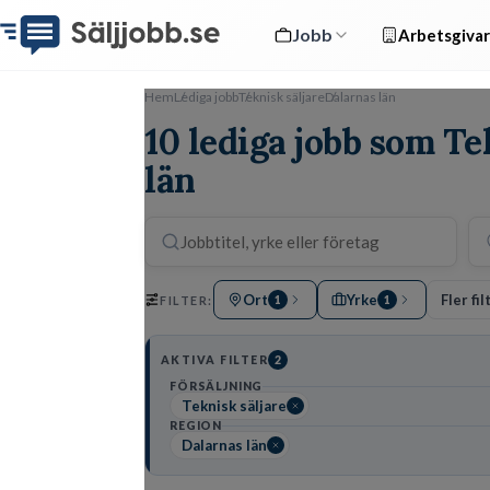
Jobb
Arbetsgivar
Hem
Lediga jobb
Teknisk säljare
Dalarnas län
10 lediga jobb som Te
län
Ort
Yrke
Fler fil
FILTER:
1
1
AKTIVA FILTER
2
FÖRSÄLJNING
Teknisk säljare
REGION
Dalarnas län