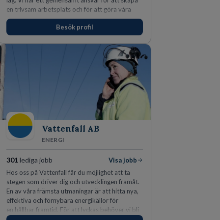
lag. Vi har ett gemensamt ansvar för att skapa
en trivsam arbetsplats och för att göra våra
kunder nöjda. Som medarbetare hos oss
Besök profil
förväntas du visa engagemang, öppenhet,
ansvar och respekt.
Vattenfall AB
ENERGI
301
lediga jobb
Visa jobb
Hos oss på Vattenfall får du möjlighet att ta
stegen som driver dig och utvecklingen framåt.
En av våra främsta utmaningar är att hitta nya,
effektiva och förnybara energikällor för
en hållbar framtid. För att lyckas behöver vi bli
fler medarbetare som vill göra skillnad.