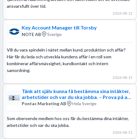
ansvarsfullt över tid.
2026-08-12
Key Account Manager till Torsby
NOTE AB
Sverige
Vill du vara spindeln i nätet mellan kund, produktion och affär?
Här får du leda och utveckla kundens affär i en roll som
kombinerar affärsmässighet, kundkontakt och intern
samordning.
2026-08-15
Tänk att själv kunna få bestämma sina intäkter,
arbetstider och var du ska jobba. – Prova på att
vara din egen chef
Pontac Marketing AB
Hela Sverige
Som oberoende medlem hos oss får du bestämma dina intäkter,
arbetstider och var du ska jobba.
2026-08-31