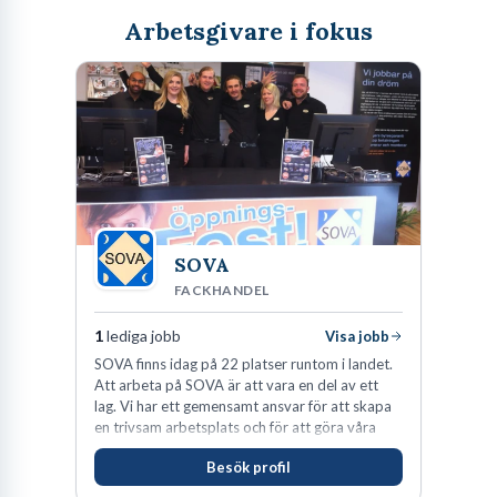
Arbetsgivare i fokus
SOVA
FACKHANDEL
1
lediga jobb
Visa jobb
SOVA finns idag på 22 platser runtom i landet.
Att arbeta på SOVA är att vara en del av ett
lag. Vi har ett gemensamt ansvar för att skapa
en trivsam arbetsplats och för att göra våra
kunder nöjda. Som medarbetare hos oss
Besök profil
förväntas du visa engagemang, öppenhet,
ansvar och respekt.