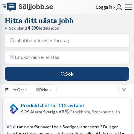
Logga in
Hitta ditt nästa jobb
Sök bland
4 390
lediga jobb
Sök
Ort
Yrke
Produktchef för 112-avtalet
SOS Alarm Sverige AB
Stockholm, Stockholms län
Vill du ansvara för navet i hela Sveriges larmcentral? Du äger
tjänsterna i alarmeringsavtalet och säkerställer att de utvecklas