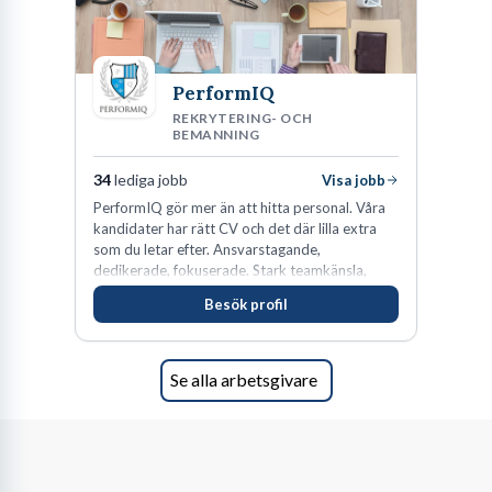
PerformIQ
REKRYTERING- OCH
BEMANNING
34
lediga jobb
Visa jobb
PerformIQ gör mer än att hitta personal. Våra
kandidater har rätt CV och det där lilla extra
som du letar efter. Ansvarstagande,
dedikerade, fokuserade. Stark teamkänsla,
vinnarinstinkt och hälsomedvetna. Vi kallar det
Besök profil
för idrottens egenskaper.
Se alla arbetsgivare