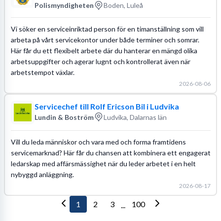
Polismyndigheten
Boden, Luleå
Vi söker en serviceinriktad person för en timanställning som vill
arbeta på vårt servicekontor under både terminer och somrar.
Här får du ett flexibelt arbete där du hanterar en mängd olika
arbetsuppgifter och agerar lugnt och kontrollerat även när
arbetstempot växlar.
2026-08-06
Servicechef till Rolf Ericson Bil i Ludvika
Lundin & Boström
Ludvika, Dalarnas län
Vill du leda människor och vara med och forma framtidens
servicemarknad? Här får du chansen att kombinera ett engagerat
ledarskap med affärsmässighet när du leder arbetet i en helt
nybyggd anläggning.
2026-08-17
1
2
3
100
...