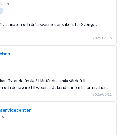
a län
r
l att maten och dricksvattnet är säkert för Sveriges
2026-08-16
rebro
an flytande finska? Här får du samla värdefull
n och deltagare till webinar åt kunder inom IT-branschen.
2026-08-11
 servicecenter
rg