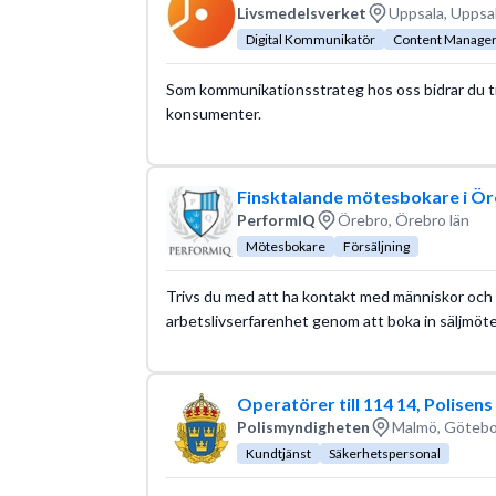
Livsmedelsverket
Uppsala, Uppsal
Digital Kommunikatör
Content Manage
Som kommunikationsstrateg hos oss bidrar du til
konsumenter.
Finsktalande mötesbokare i Ö
PerformIQ
Örebro, Örebro län
Mötesbokare
Försäljning
Trivs du med att ha kontakt med människor och k
arbetslivserfarenhet genom att boka in säljmöte
Operatörer till 114 14, Polisens
Polismyndigheten
Malmö, Götebo
Kundtjänst
Säkerhetspersonal