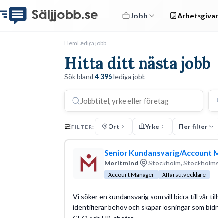
Jobb
Arbetsgivar
Hem
Lediga jobb
Hitta ditt nästa jobb
Sök bland
4 396
lediga jobb
Ort
Yrke
Fler filter
FILTER:
Senior Kundansvarig/Account M
Meritmind
Stockholm, Stockholms
Account Manager
Affärsutvecklare
Vi söker en kundansvarig som vill bidra till vår ti
identifierar behov och skapar lösningar som bidra
CEO och HR-chefer.