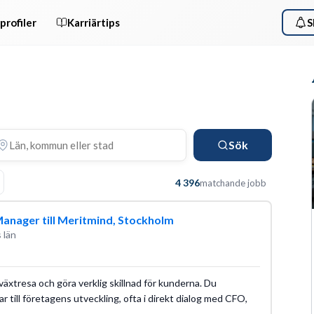
profiler
Karriärtips
S
Sök
4 396
matchande jobb
anager till Meritmind, Stockholm
 län
llväxtresa och göra verklig skillnad för kunderna. Du
r till företagens utveckling, ofta i direkt dialog med CFO,