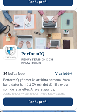
Besök profil
förväntas du visa engagemang, öppenhet,
ansvar och respekt.
PerformIQ
REKRYTERING- OCH
BEMANNING
34
lediga jobb
Visa jobb
PerformIQ gör mer än att hitta personal. Våra
kandidater har rätt CV och det där lilla extra
som du letar efter. Ansvarstagande,
dedikerade, fokuserade. Stark teamkänsla,
vinnarinstinkt och hälsomedvetna. Vi kallar det
Besök profil
för idrottens egenskaper.