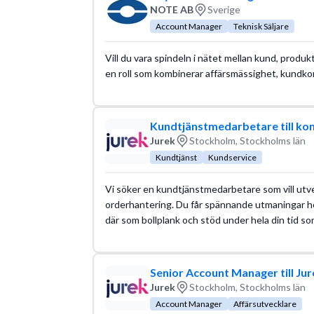
NOTE AB
Sverige
Account Manager
Teknisk Säljare
Vill du vara spindeln i nätet mellan kund, produk
en roll som kombinerar affärsmässighet, kundko
Kundtjänstmedarbetare till k
Jurek
Stockholm, Stockholms län
Kundtjänst
Kundservice
Vi söker en kundtjänstmedarbetare som vill utv
orderhantering. Du får spännande utmaningar h
där som bollplank och stöd under hela din tid so
Senior Account Manager till Jur
Jurek
Stockholm, Stockholms län
Account Manager
Affärsutvecklare