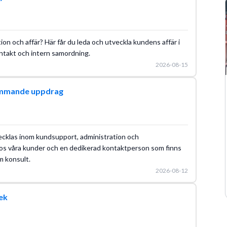
tion och affär? Här får du leda och utveckla kundens affär i
ntakt och intern samordning.
2026-08-15
ommande uppdrag
ecklas inom kundsupport, administration och
os våra kunder och en dedikerad kontaktperson som finns
m konsult.
2026-08-12
ek