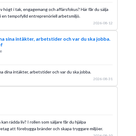
v högt i tak, engagemang och affärsfokus? Här får du sälja
i en tempofylld entreprenöriell arbetsmiljö.
2026-08-12
a sina intäkter, arbetstider och var du ska jobba.
ef
e
ina intäkter, arbetstider och var du ska jobba.
2026-08-31
 kan rädda liv? I rollen som säljare får du hjälpa
etag att förebygga bränder och skapa tryggare miljöer.
2026-08-10