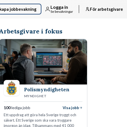
Logga in
kapa jobbevakning
För arbetsgivare
Se bevakningar
Arbetsgivare i fokus
Polismyndigheten
MYNDIGHET
100
lediga jobb
Visa jobb
Ett uppdrag att göra hela Sverige tryggt och
säkert. Ett Sverige som ska vara tryggare
imorgon än idag. Tillsammans med 41 000