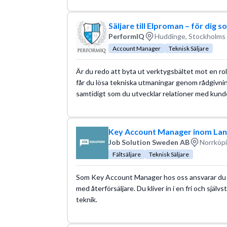
Säljare till Elproman – för dig so
PerformIQ
Huddinge, Stockholms 
Account Manager
Teknisk Säljare
Är du redo att byta ut verktygsbältet mot en rol
får du lösa tekniska utmaningar genom rådgivni
samtidigt som du utvecklar relationer med kunde
Key Account Manager inom Lant
Job Solution Sweden AB
Norrköpi
Fältsäljare
Teknisk Säljare
Som Key Account Manager hos oss ansvarar du fö
med återförsäljare. Du kliver in i en fri och sjä
teknik.