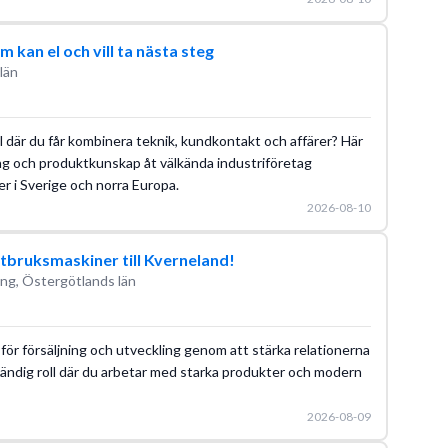
m kan el och vill ta nästa steg
län
l där du får kombinera teknik, kundkontakt och affärer? Här
ng och produktkunskap åt välkända industriföretag
r i Sverige och norra Europa.
2026-08-10
bruksmaskiner till Kverneland!
ng, Östergötlands län
r försäljning och utveckling genom att stärka relationerna
lvständig roll där du arbetar med starka produkter och modern
2026-08-09