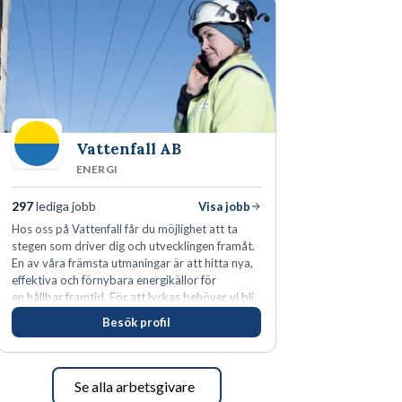
Vattenfall AB
ENERGI
297
lediga jobb
Visa jobb
Hos oss på Vattenfall får du möjlighet att ta
stegen som driver dig och utvecklingen framåt.
En av våra främsta utmaningar är att hitta nya,
effektiva och förnybara energikällor för
en hållbar framtid. För att lyckas behöver vi bli
fler medarbetare som vill göra skillnad.
Besök profil
Se alla arbetsgivare