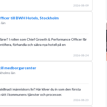
2026-08-09
ficer till BWH Hotels, Stockholm
 län
ffärer? I rollen som Chief Growth & Performance Officer får
tifiera, förhandla och säkra nya hotell på en
2026-08-24
till medborgarcenter
kholms län
killnad i människors liv? Här kliver du in som den första
a rätt i kommunens tjänster och processer.
2026-08-23