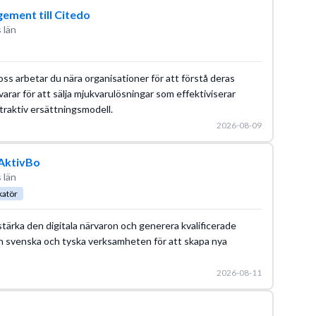
ement till Citedo
 län
s arbetar du nära organisationer för att förstå deras
rar för att sälja mjukvarulösningar som effektiviserar
ttraktiv ersättningsmodell.
2026-08-09
 AktivBo
 län
katör
 stärka den digitala närvaron och generera kvalificerade
n svenska och tyska verksamheten för att skapa nya
2026-08-11