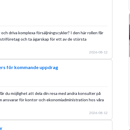
och driva komplexa försäljningscykler? I den här rollen får
striföretag och ta ägarskap för ett av de största
2026-08-12
gers för kommande uppdrag
år du möjlighet att dela din resa med andra konsulter på
m ansvarar för kontor-och ekonomiadministration hos våra
2026-08-12
y