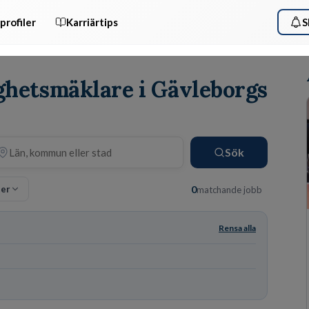
profiler
Karriärtips
S
ighetsmäklare i Gävleborgs
Sök
ter
0
matchande jobb
Rensa alla