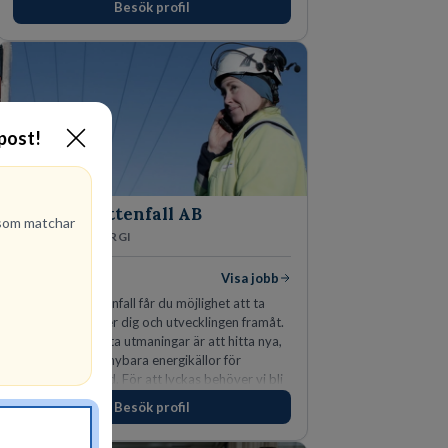
Besök profil
för idrottens egenskaper.
-post!
Vattenfall AB
om matchar
ENERGI
300
lediga jobb
Visa jobb
Hos oss på Vattenfall får du möjlighet att ta
stegen som driver dig och utvecklingen framåt.
En av våra främsta utmaningar är att hitta nya,
effektiva och förnybara energikällor för
en hållbar framtid. För att lyckas behöver vi bli
fler medarbetare som vill göra skillnad.
Besök profil