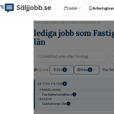
Jobb
Arbetsgivar
Hem
Lediga jobb
Fastighetsmäklare
Gävleborgs län
lediga jobb som Fast
län
Ort
Yrke
Fler fil
FILTER:
1
1
AKTIVA FILTER
2
FÖRSÄLJNING
Fastighetsmäklare
REGION
Gävleborgs län