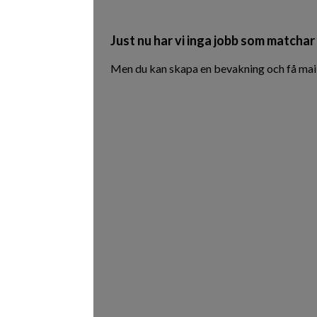
Just nu har vi inga jobb som matchar 
Men du kan skapa en bevakning och få mail