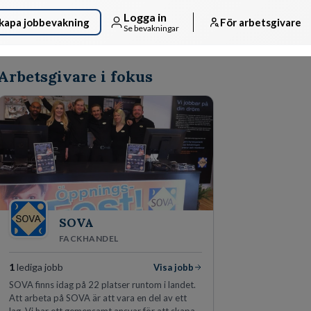
Logga in
kapa jobbevakning
För arbetsgivare
Se bevakningar
Arbetsgivare i fokus
SOVA
FACKHANDEL
1
lediga jobb
Visa jobb
SOVA finns idag på 22 platser runtom i landet.
Att arbeta på SOVA är att vara en del av ett