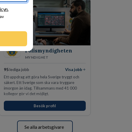
icyn.
 av
Polismyndigheten
MYNDIGHET
95
lediga jobb
Visa jobb
Ett uppdrag att göra hela Sverige tryggt och
säkert. Ett Sverige som ska vara tryggare
imorgon än idag. Tillsammans med 41 000
kollegor gör vi det möjligt.
Besök profil
Se alla arbetsgivare