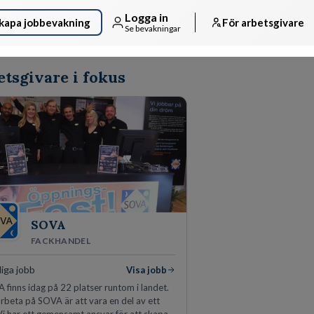
Logga in
kapa jobbevakning
För arbetsgivare
Se bevakningar
tsgivare i fokus
SOVA
FACKHANDEL
iga jobb
Visa jobb
 finns idag på 22 platser runtom i landet.
arbeta på SOVA är att vara en del av ett