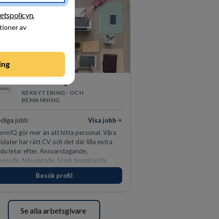
tetspolicyn.
tioner av
ing
PerformIQ
REKRYTERING- OCH
BEMANNING
ediga jobb
Visa jobb
ormIQ gör mer än att hitta personal. Våra
dater har rätt CV och det där lilla extra
du letar efter. Ansvarstagande,
kerade, fokuserade. Stark teamkänsla,
arinstinkt och hälsomedvetna. Vi kallar det
Besök profil
idrottens egenskaper.
Se alla arbetsgivare