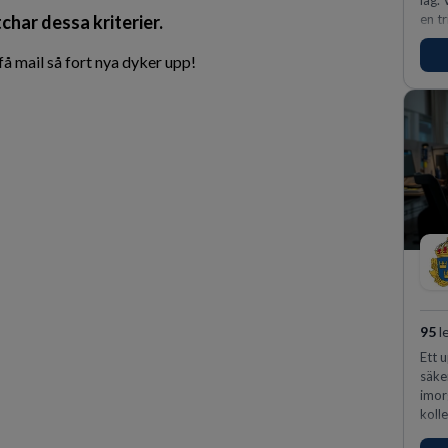
lag.
char dessa kriterier.
en t
kund
förv
å mail så fort nya dyker upp!
ansv
95
l
Ett 
säke
imor
kolle