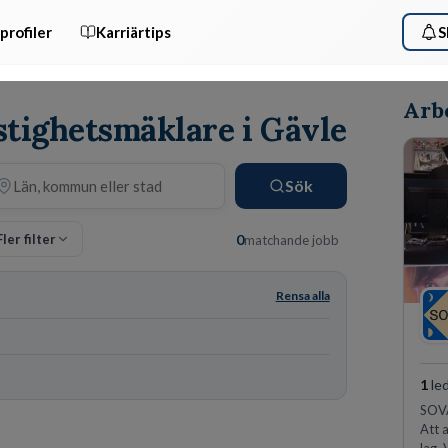
profiler
Karriärtips
S
Arbe
stighetsmäklare i Gävle
Sök
Fler filter
0
matchande jobb
Rensa alla
1
led
SOVA
Att 