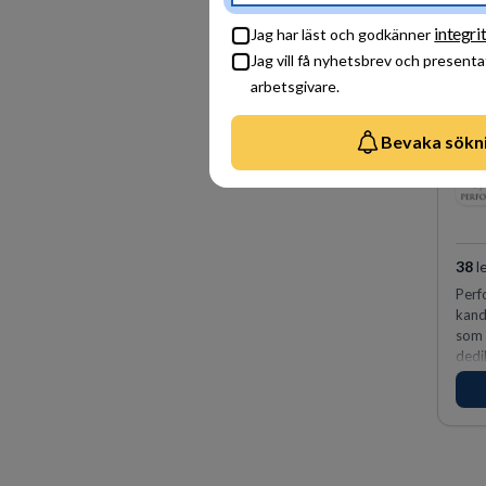
integri
Jag har läst och godkänner
Jag vill få nyhetsbrev och presenta
arbetsgivare.
Bevaka sökn
38
l
Perf
kandi
som 
dedi
vinn
för 