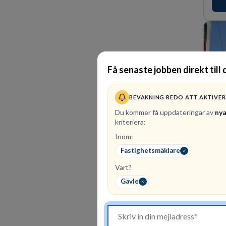
Få senaste jobben direkt till 
BEVAKNING REDO ATT AKTIVE
Du kommer få uppdateringar av
nya
kriteriera:
Inom:
305
Fastighetsmäklare
Hos o
steg
Vart?
En a
Gävle
effe
en hå
fler 