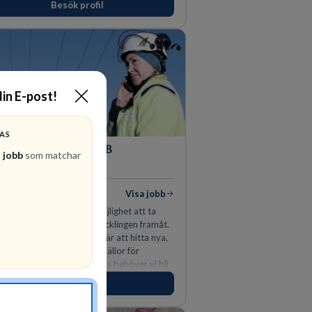
Besök profil
din E-post!
RAS
Vattenfall AB
 jobb
som matchar
ENERGI
lediga jobb
Visa jobb
ss på Vattenfall får du möjlighet att ta
en som driver dig och utvecklingen framåt.
v våra främsta utmaningar är att hitta nya,
ktiva och förnybara energikällor för
llbar framtid. För att lyckas behöver vi bli
medarbetare som vill göra skillnad.
Besök profil