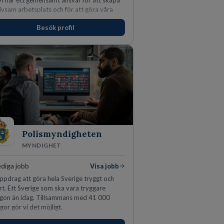
 Vi har ett gemensamt ansvar för att skapa
rivsam arbetsplats och för att göra våra
er nöjda. Som medarbetare hos oss
Besök profil
äntas du visa engagemang, öppenhet,
ar och respekt.
Polismyndigheten
MYNDIGHET
ediga jobb
Visa jobb
uppdrag att göra hela Sverige tryggt och
rt. Ett Sverige som ska vara tryggare
gon än idag. Tillsammans med 41 000
gor gör vi det möjligt.