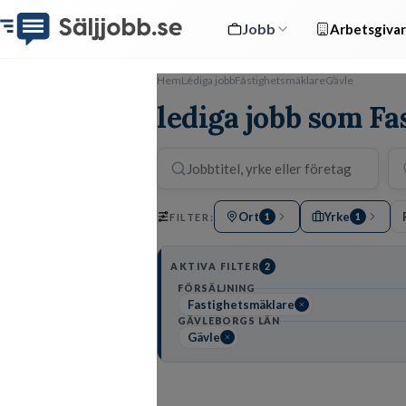
Jobb
Arbetsgivar
Hem
Lediga jobb
Fastighetsmäklare
Gävle
lediga jobb som Fa
Ort
Yrke
FILTER:
1
1
AKTIVA FILTER
2
FÖRSÄLJNING
Fastighetsmäklare
GÄVLEBORGS LÄN
Gävle