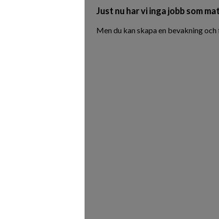
Just nu har vi inga jobb som mat
Men du kan skapa en bevakning och f