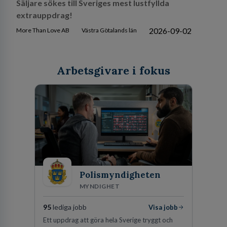
Säljare sökes till Sveriges mest lustfyllda
extrauppdrag!
2026-09-02
More Than Love AB
Västra Götalands län
Arbetsgivare i fokus
Polismyndigheten
MYNDIGHET
95
lediga jobb
Visa jobb
Ett uppdrag att göra hela Sverige tryggt och