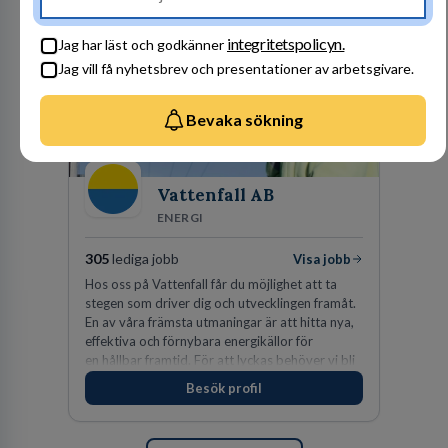
ansvar och respekt.
integritetspolicyn.
Jag har läst och godkänner
Jag vill få nyhetsbrev och presentationer av arbetsgivare.
Bevaka sökning
Vattenfall AB
ENERGI
305
lediga jobb
Visa jobb
Hos oss på Vattenfall får du möjlighet att ta
stegen som driver dig och utvecklingen framåt.
En av våra främsta utmaningar är att hitta nya,
effektiva och förnybara energikällor för
en hållbar framtid. För att lyckas behöver vi bli
fler medarbetare som vill göra skillnad.
Besök profil