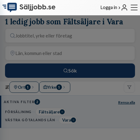
Logga in
1 ledig jobb som Fältsäljare i Vara
Sök
Ort
Yrke
1
1
AKTIVA FILTER
2
Rensa alla
Fältsäljare
FÖRSÄLJNING
Vara
VÄSTRA GÖTALANDS LÄN