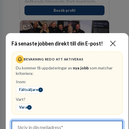
dedikerade, fokuserade. Stark teamkänsla,
vinnarinstinkt och hälsomedvetna. Vi kallar det
Besök profil
för idrottens egenskaper.
Få senaste jobben direkt till din E-post!
BEVAKNING REDO ATT AKTIVERAS
Du kommer få uppdateringar av
nya jobb
som matchar
SOVA
kriteriera:
FACKHANDEL
Inom:
Fältsäljare
1
lediga jobb
Visa jobb
SOVA finns idag på 22 platser runtom i landet.
Vart?
Att arbeta på SOVA är att vara en del av ett
Vara
lag. Vi har ett gemensamt ansvar för att skapa
en trivsam arbetsplats och för att göra våra
kunder nöjda. Som medarbetare hos oss
Besök profil
förväntas du visa engagemang, öppenhet,