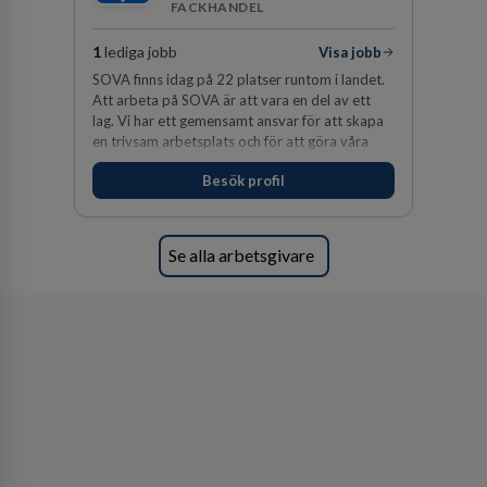
FACKHANDEL
1
lediga jobb
Visa jobb
SOVA finns idag på 22 platser runtom i landet.
Att arbeta på SOVA är att vara en del av ett
lag. Vi har ett gemensamt ansvar för att skapa
en trivsam arbetsplats och för att göra våra
kunder nöjda. Som medarbetare hos oss
Besök profil
förväntas du visa engagemang, öppenhet,
ansvar och respekt.
Se alla arbetsgivare