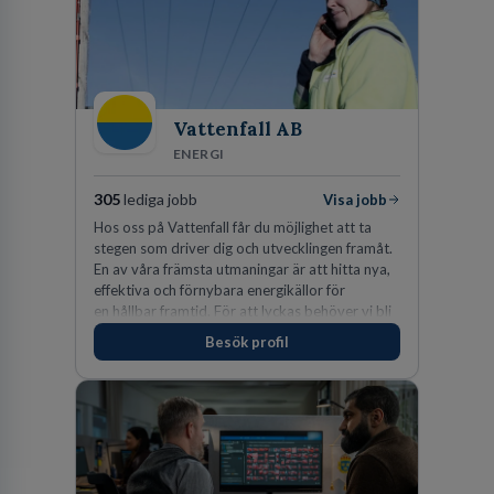
Vattenfall AB
ENERGI
305
lediga jobb
Visa jobb
Hos oss på Vattenfall får du möjlighet att ta
stegen som driver dig och utvecklingen framåt.
En av våra främsta utmaningar är att hitta nya,
effektiva och förnybara energikällor för
en hållbar framtid. För att lyckas behöver vi bli
fler medarbetare som vill göra skillnad.
Besök profil