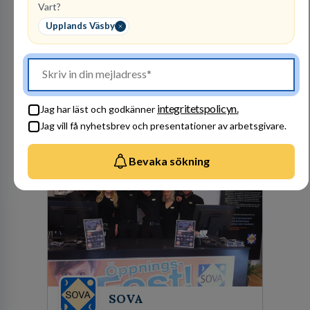
Vart?
PerformIQ
Upplands Väsby
REKRYTERING- OCH
BEMANNING
29
lediga jobb
Visa jobb
PerformIQ gör mer än att hitta personal. Våra
kandidater har rätt CV och det där lilla extra
integritetspolicyn.
Jag har läst och godkänner
som du letar efter. Ansvarstagande,
Jag vill få nyhetsbrev och presentationer av arbetsgivare.
dedikerade, fokuserade. Stark teamkänsla,
vinnarinstinkt och hälsomedvetna. Vi kallar det
Besök profil
för idrottens egenskaper.
Bevaka sökning
SOVA