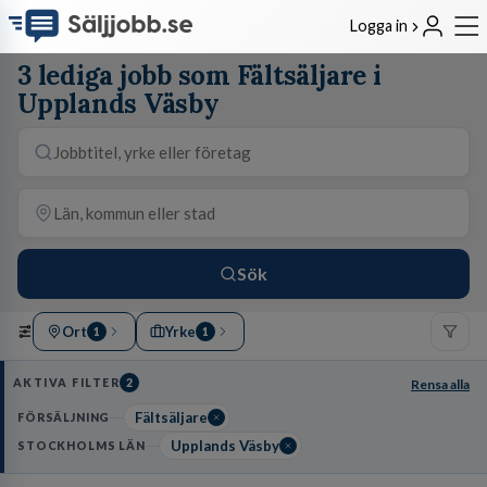
Logga in
3 lediga jobb som Fältsäljare i
Upplands Väsby
Sök
Ort
Yrke
1
1
AKTIVA FILTER
2
Rensa alla
Fältsäljare
FÖRSÄLJNING
Upplands Väsby
STOCKHOLMS LÄN