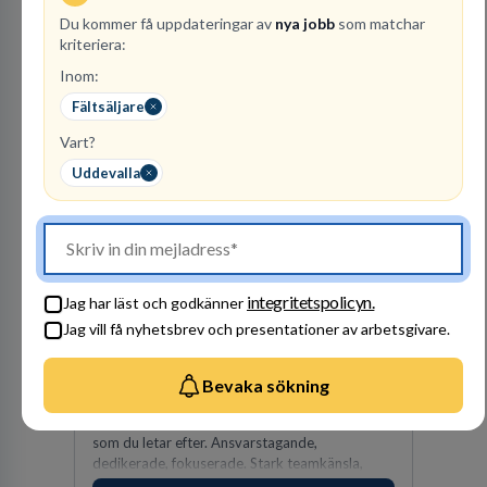
lag. Vi har ett gemensamt ansvar för att skapa
Du kommer få uppdateringar av
en trivsam arbetsplats och för att göra våra
nya jobb
som matchar
kriteriera:
kunder nöjda. Som medarbetare hos oss
Besök profil
förväntas du visa engagemang, öppenhet,
Inom:
ansvar och respekt.
Fältsäljare
Vart?
Uddevalla
PerformIQ
integritetspolicyn.
Jag har läst och godkänner
REKRYTERING- OCH
Jag vill få nyhetsbrev och presentationer av arbetsgivare.
BEMANNING
40
lediga jobb
Visa jobb
Bevaka sökning
PerformIQ gör mer än att hitta personal. Våra
kandidater har rätt CV och det där lilla extra
som du letar efter. Ansvarstagande,
dedikerade, fokuserade. Stark teamkänsla,
vinnarinstinkt och hälsomedvetna. Vi kallar det