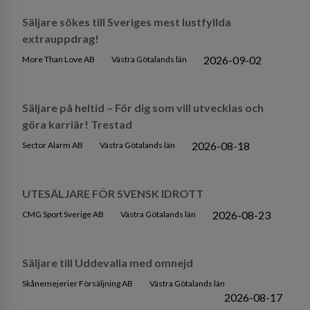
Säljare sökes till Sveriges mest lustfyllda
extrauppdrag!
2026-09-02
More Than Love AB
Västra Götalands län
Säljare på heltid – För dig som vill utvecklas och
göra karriär! Trestad
2026-08-18
Sector Alarm AB
Västra Götalands län
UTESÄLJARE FÖR SVENSK IDROTT
2026-08-23
CMG Sport Sverige AB
Västra Götalands län
Säljare till Uddevalla med omnejd
Skånemejerier Försäljning AB
Västra Götalands län
2026-08-17