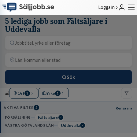
Logga in
5 lediga jobb som Fältsäljare i
Uddevalla
Sök
Ort
Yrke
1
1
AKTIVA FILTER
2
Rensa alla
Fältsäljare
FÖRSÄLJNING
Uddevalla
VÄSTRA GÖTALANDS LÄN