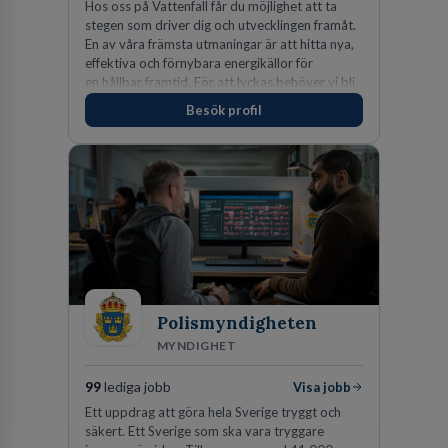
Hos oss på Vattenfall får du möjlighet att ta
stegen som driver dig och utvecklingen framåt.
En av våra främsta utmaningar är att hitta nya,
effektiva och förnybara energikällor för
en hållbar framtid. För att lyckas behöver vi bli
fler medarbetare som vill göra skillnad.
Besök profil
Polismyndigheten
MYNDIGHET
99
lediga jobb
Visa jobb
Ett uppdrag att göra hela Sverige tryggt och
säkert. Ett Sverige som ska vara tryggare