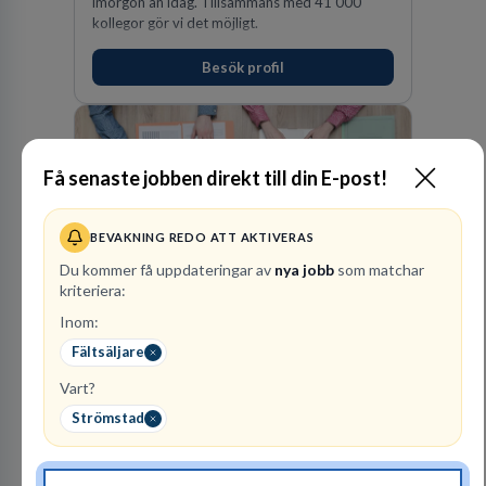
imorgon än idag. Tillsammans med 41 000
kollegor gör vi det möjligt.
Besök profil
Få senaste jobben direkt till din E-post!
BEVAKNING REDO ATT AKTIVERAS
Du kommer få uppdateringar av
nya jobb
som matchar
kriteriera:
PerformIQ
REKRYTERING- OCH
Inom:
BEMANNING
Fältsäljare
40
lediga jobb
Visa jobb
Vart?
PerformIQ gör mer än att hitta personal. Våra
Strömstad
kandidater har rätt CV och det där lilla extra
som du letar efter. Ansvarstagande,
dedikerade, fokuserade. Stark teamkänsla,