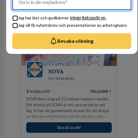
vinnarinstinkt och hälsomedvetna. Vi kallar det
Besök profil
för idrottens egenskaper.
integritetspolicyn.
Jag har läst och godkänner
Jag vill få nyhetsbrev och presentationer av arbetsgivare.
Bevaka sökning
SOVA
FACKHANDEL
1
lediga jobb
Visa jobb
SOVA finns idag på 22 platser runtom i landet.
Att arbeta på SOVA är att vara en del av ett
lag. Vi har ett gemensamt ansvar för att skapa
en trivsam arbetsplats och för att göra våra
kunder nöjda. Som medarbetare hos oss
Besök profil
förväntas du visa engagemang, öppenhet,
ansvar och respekt.