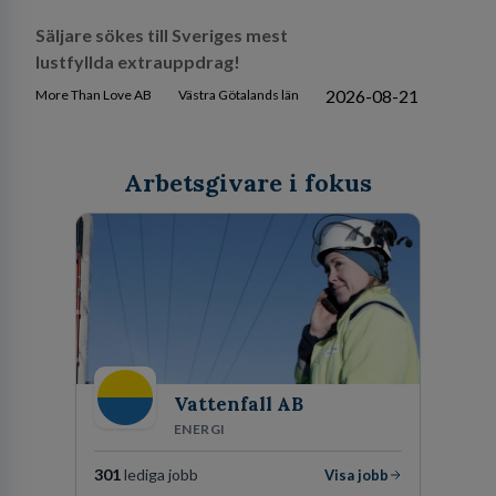
Säljare sökes till Sveriges mest
lustfyllda extrauppdrag!
2026-08-21
More Than Love AB
Västra Götalands län
Arbetsgivare i fokus
Vattenfall AB
ENERGI
301
lediga jobb
Visa jobb