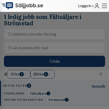
Logga in
1 ledig jobb som Fältsäljare i
Strömstad
Sök
Ort
Yrke
1
1
AKTIVA FILTER
2
Rensa alla
Fältsäljare
FÖRSÄLJNING
Strömstad
VÄSTRA GÖTALANDS LÄN