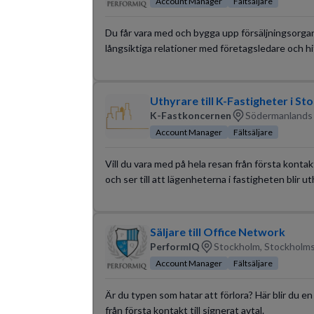
Account Manager
Fältsäljare
Du får vara med och bygga upp försäljningsorgan
långsiktiga relationer med företagsledare och h
Uthyrare till K-Fastigheter i S
K-Fastkoncernen
Södermanlands l
Account Manager
Fältsäljare
Vill du vara med på hela resan från första konta
och ser till att lägenheterna i fastigheten blir
Säljare till Office Network
PerformIQ
Stockholm, Stockholms
Account Manager
Fältsäljare
Är du typen som hatar att förlora? Här blir du e
från första kontakt till signerat avtal.