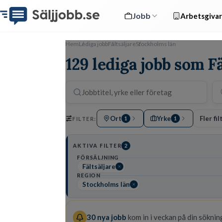
Jobb
Arbetsgivar
Hem
Lediga jobb
Fältsäljare
Stockholms län
129 lediga jobb som F
Ort
Yrke
Fler fil
FILTER:
1
1
AKTIVA FILTER
2
FÖRSÄLJNING
Fältsäljare
REGION
Stockholms län
30
nya jobb
kom in i veckan på din sökning