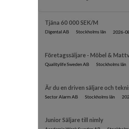
Tjäna 60 000 SEK/M
Digental AB
Stockholms län
2026-0
Företagssäljare - Möbel & Matt
Qualitylife Sweden AB
Stockholms län
Är du en driven säljare och tekni
Sector Alarm AB
Stockholms län
20
Junior Säljare till nimly
Academic Work Sweden AB
Stockholms