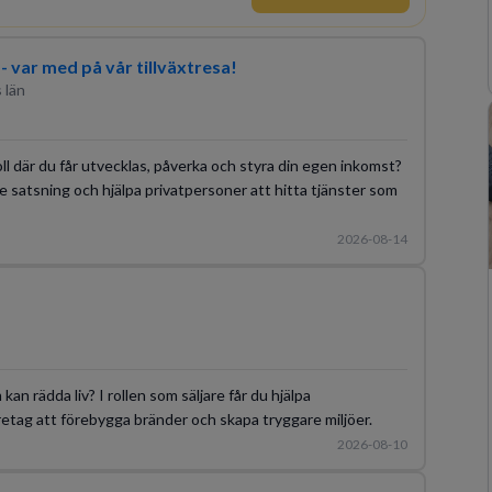
s- var med på vår tillväxtresa!
 län
roll där du får utvecklas, påverka och styra din egen inkomst?
e satsning och hjälpa privatpersoner att hitta tjänster som
2026-08-14
 kan rädda liv? I rollen som säljare får du hjälpa
etag att förebygga bränder och skapa tryggare miljöer.
2026-08-10