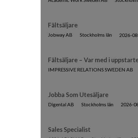
Fältsäljare
Jobway AB
Stockholms län
2026-08
Fältsäljare – Var med i uppstart
IMPRESSIVE RELATIONS SWEDEN AB
Jobba Som Utesäljare
Digental AB
Stockholms län
2026-0
Sales Specialist