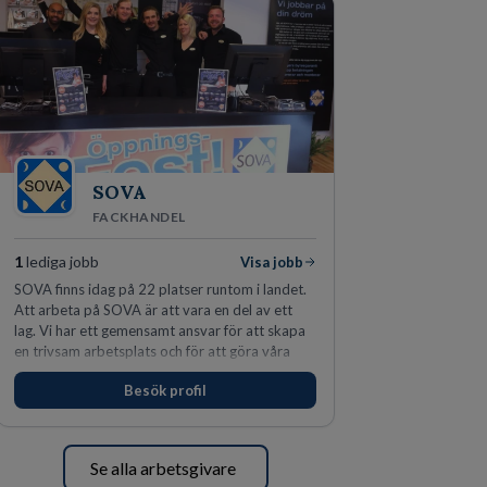
SOVA
FACKHANDEL
1
lediga jobb
Visa jobb
SOVA finns idag på 22 platser runtom i landet.
Att arbeta på SOVA är att vara en del av ett
lag. Vi har ett gemensamt ansvar för att skapa
en trivsam arbetsplats och för att göra våra
kunder nöjda. Som medarbetare hos oss
Besök profil
förväntas du visa engagemang, öppenhet,
ansvar och respekt.
Se alla arbetsgivare