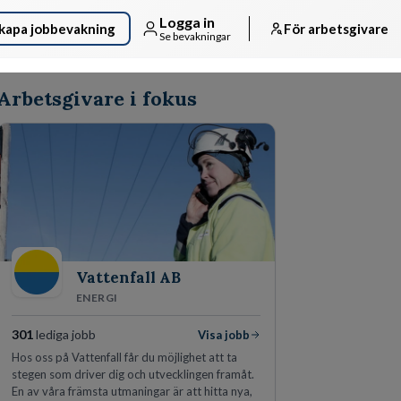
Logga in
kapa jobbevakning
För arbetsgivare
Se bevakningar
Arbetsgivare i fokus
Vattenfall AB
ENERGI
301
lediga jobb
Visa jobb
Hos oss på Vattenfall får du möjlighet att ta
stegen som driver dig och utvecklingen framåt.
En av våra främsta utmaningar är att hitta nya,