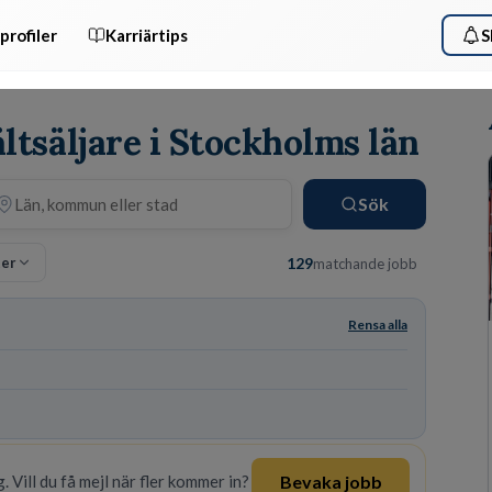
profiler
Karriärtips
S
ältsäljare i Stockholms län
Sök
ter
129
matchande jobb
Rensa alla
Bevaka jobb
. Vill du få mejl när fler kommer in?