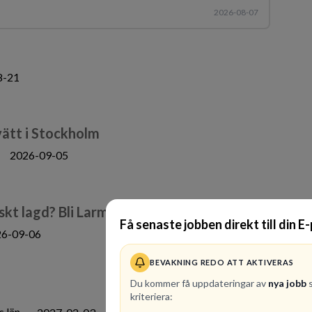
2026-08-07
8-21
vätt i Stockholm
2026-09-05
skt lagd? Bli Larminstallatör hos oss!
Få senaste jobben direkt till din E
26-09-06
BEVAKNING REDO ATT AKTIVERAS
Du kommer få uppdateringar av
nya jobb
s
kriteriera:
 län