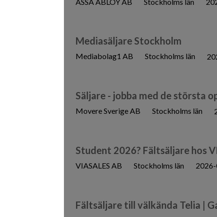
ASSA ABLOY AB
Stockholms län
20
Mediasäljare Stockholm
Mediabolag1 AB
Stockholms län
20
Säljare - jobba med de största 
Movere Sverige AB
Stockholms län
Student 2026? Fältsäljare hos V
VIASALES AB
Stockholms län
2026-
Fältsäljare till välkända Telia | 