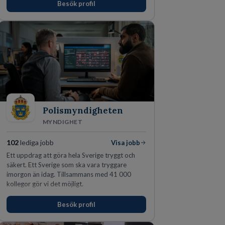
Besök profil
för idrottens egenskaper.
Polismyndigheten
MYNDIGHET
102
lediga jobb
Visa jobb
Ett uppdrag att göra hela Sverige tryggt och
säkert. Ett Sverige som ska vara tryggare
imorgon än idag. Tillsammans med 41 000
kollegor gör vi det möjligt.
Besök profil