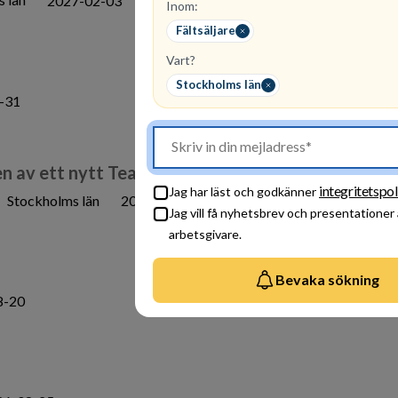
2027-02-03
Inom:
Fältsäljare
Vart?
Stockholms län
-31
en av ett nytt Team 🚀
integritetspol
Jag har läst och godkänner
Stockholms län
2027-02-03
Jag vill få nyhetsbrev och presentationer
arbetsgivare.
Bevaka sökning
8-20