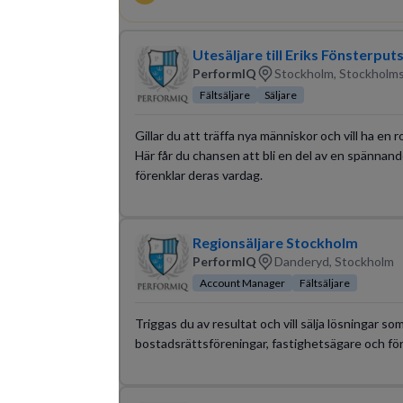
Utesäljare till Eriks Fönsterput
PerformIQ
Stockholm, Stockholms
Fältsäljare
Säljare
Gillar du att träffa nya människor och vill ha en 
Här får du chansen att bli en del av en spännand
förenklar deras vardag.
Regionsäljare Stockholm
PerformIQ
Danderyd, Stockholm
Account Manager
Fältsäljare
Triggas du av resultat och vill sälja lösningar som
bostadsrättsföreningar, fastighetsägare och för