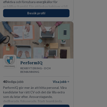
effektiva och förnybara energikällor för
en hållbar framtid. För att lyckas behöver vi bli
fler medarbetare som vill göra skillnad.
Besök profil
PerformIQ
REKRYTERING- OCH
BEMANNING
40
lediga jobb
Visa jobb
PerformIQ gör mer än att hitta personal. Våra
kandidater har rätt CV och det där lilla extra
som du letar efter. Ansvarstagande,
dedikerade, fokuserade. Stark teamkänsla,
vinnarinstinkt och hälsomedvetna. Vi kallar det