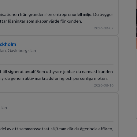
isationen från grunden i en entreprenöriell miljö. Du bygger
ittar lösningar som skapar värde för kunden.
2026-08-07
tockholm
än, Gävleborgs län
kt till signerat avtal? Som uthyrare jobbar du närmast kunden
 uthyrda genom aktiv marknadsföring och personliga möten.
2026-08-16
 län
n del av ett sammansvetsat säljteam där du äger hela affären,