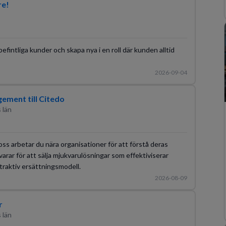
re!
befintliga kunder och skapa nya i en roll där kunden alltid
2026-09-04
ement till Citedo
 län
s arbetar du nära organisationer för att förstå deras
rar för att sälja mjukvarulösningar som effektiviserar
ttraktiv ersättningsmodell.
2026-08-09
r
 län