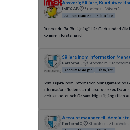
Ansvarig Säljare, Kundutveckla
IMEX AB
Stockholm, Västerås
Account Manager
Fältsäljare
Brinner du för försäljning? Här får du underhålla 
kommer i första hand.
Säljare inom Information Manag
PerformIQ
Stockholm, Stockholms
Account Manager
Fältsäljare
Som säljare inom Information Management hos os
informationsflöden och affärsprocesser. Du ansva
verksamheter och får samtidigt tillgång till en a
Account manager till Administe
PerformIQ
Stockholm, Stockholms