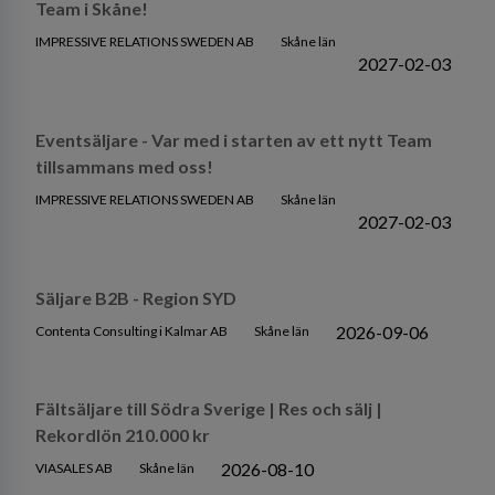
Team i Skåne!
IMPRESSIVE RELATIONS SWEDEN AB
Skåne län
2027-02-03
Eventsäljare - Var med i starten av ett nytt Team
tillsammans med oss!
IMPRESSIVE RELATIONS SWEDEN AB
Skåne län
2027-02-03
Säljare B2B - Region SYD
2026-09-06
Contenta Consulting i Kalmar AB
Skåne län
Fältsäljare till Södra Sverige | Res och sälj |
Rekordlön 210.000 kr
2026-08-10
VIASALES AB
Skåne län