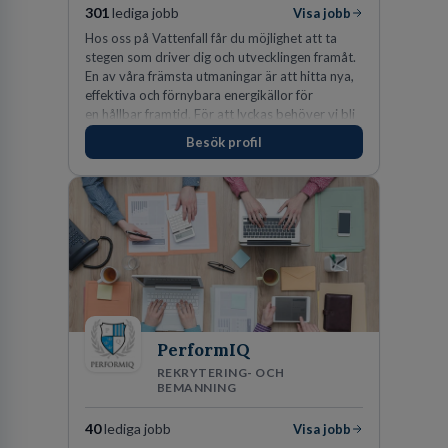
301
lediga jobb
Visa jobb
Hos oss på Vattenfall får du möjlighet att ta
stegen som driver dig och utvecklingen framåt.
En av våra främsta utmaningar är att hitta nya,
effektiva och förnybara energikällor för
en hållbar framtid. För att lyckas behöver vi bli
fler medarbetare som vill göra skillnad.
Besök profil
PerformIQ
REKRYTERING- OCH
BEMANNING
40
lediga jobb
Visa jobb