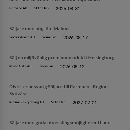
2026-08-31
Primare AB
Skåne län
Säljare med hög lön! Malmö
2026-08-17
Sector Alarm AB
Skåne län
Sälj en miljövänlig premiumprodukt i Helsingborg
2026-08-12
Rhino Gate AB
Skåne län
Distriktsansvarig Säljare till Parmaco - Region
Sydväst
2027-02-01
Rubino Rekrytering AB
Skåne län
Säljare med goda utvecklingsmöjligheter i Lund