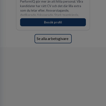
PerformIQ gör mer än att hitta personal. Våra
kandidater har rätt CV och det där lilla extra
som du letar efter. Ansvarstagande,
dedikerade, fokuserade. Stark teamkänsla,
vinnarinstinkt och hälsomedvetna. Vi kallar det
Besök profil
för idrottens egenskaper.
Se alla arbetsgivare