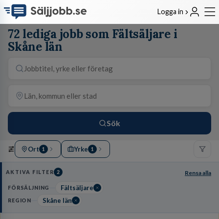
Logga in
72 lediga jobb som Fältsäljare i
Skåne län
Sök
Ort
Yrke
1
1
AKTIVA FILTER
2
Rensa alla
Fältsäljare
FÖRSÄLJNING
Skåne län
REGION