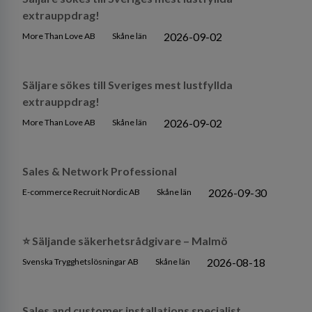
extrauppdrag!
2026-09-02
More Than Love AB
Skåne län
Säljare sökes till Sveriges mest lustfyllda
extrauppdrag!
2026-09-02
More Than Love AB
Skåne län
Sales & Network Professional
2026-09-30
E-commerce Recruit Nordic AB
Skåne län
⭐ Säljande säkerhetsrådgivare – Malmö
2026-08-18
Svenska Trygghetslösningar AB
Skåne län
Sales and customer installations specialist