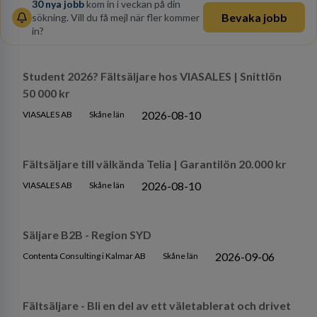
30
nya jobb
kom in i veckan på din
Bevaka jobb
sökning. Vill du få mejl när fler kommer
in?
Student 2026? Fältsäljare hos VIASALES | Snittlön
50 000 kr
2026-08-10
VIASALES AB
Skåne län
Fältsäljare till välkända Telia | Garantilön 20.000 kr
2026-08-10
VIASALES AB
Skåne län
Säljare B2B - Region SYD
2026-09-06
Contenta Consulting i Kalmar AB
Skåne län
Fältsäljare - Bli en del av ett väletablerat och drivet