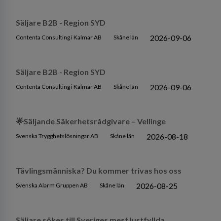
Säljare B2B - Region SYD
2026-09-06
Contenta Consulting i Kalmar AB
Skåne län
Säljare B2B - Region SYD
2026-09-06
Contenta Consulting i Kalmar AB
Skåne län
🌟Säljande Säkerhetsrådgivare – Vellinge
2026-08-18
Svenska Trygghetslösningar AB
Skåne län
Tävlingsmänniska? Du kommer trivas hos oss
2026-08-25
Svenska Alarm Gruppen AB
Skåne län
Säljare sökes till Sveriges mest lustfyllda