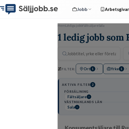
Jobb
Arbetsgivar
Hem
Lediga jobb
Fältsäljare
Sala
1 ledig jobb som F
Ort
Yrke
FILTER:
1
1
AKTIVA FILTER
2
FÖRSÄLJNING
Fältsäljare
VÄSTMANLANDS LÄN
Sala
Konsumentsäljare till R