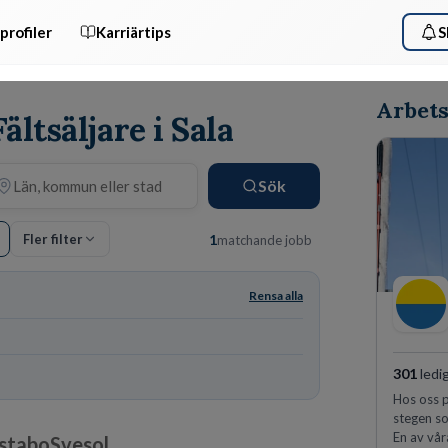
profiler
Karriärtips
S
Arbets
ältsäljare i Sala
Sök
Fler filter
1
matchande jobb
Rensa alla
301
ledi
Hos oss p
stegen so
En av vår
ustaboSvesol