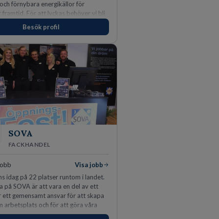
 och förnybara energikällor för
r framtid. För att lyckas behöver vi bli
rbetare som vill göra skillnad.
Besök profil
SOVA
FACKHANDEL
jobb
Visa jobb
s idag på 22 platser runtom i landet.
a på SOVA är att vara en del av ett
ar ett gemensamt ansvar för att skapa
m arbetsplats och för att göra våra
öjda. Som medarbetare hos oss