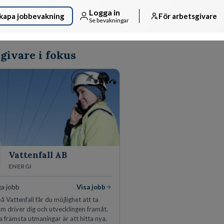
Logga in
kapa jobbevakning
För arbetsgivare
Se bevakningar
givare i fokus
Vattenfall AB
ENERGI
ga jobb
Visa jobb
å Vattenfall får du möjlighet att ta
m driver dig och utvecklingen framåt.
a främsta utmaningar är att hitta nya,