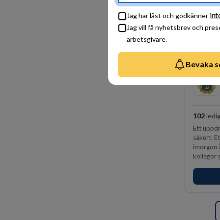
int
Jag har läst och godkänner
Jag vill få nyhetsbrev och pre
arbetsgivare.
Bevaka s
102
ledi
Ett uppdr
säkert. E
imorgon 
kollegor g