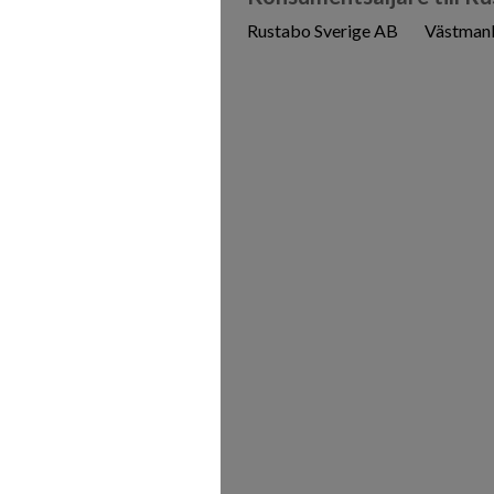
Rustabo Sverige AB
Västmanl