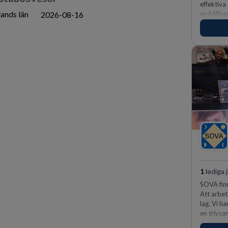
effektiva
ands län
2026-08-16
en hållba
fler meda
1
lediga 
SOVA finn
Att arbet
lag. Vi h
en trivsa
kunder n