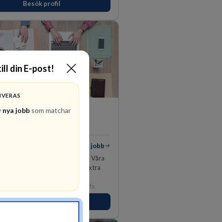
Besök profil
s du visa engagemang, öppenhet,
h respekt.
ill din E-post!
IVERAS
PerformIQ
v
nya jobb
som matchar
REKRYTERING- OCH
BEMANNING
 jobb
Visa jobb
 gör mer än att hitta personal. Våra
r har rätt CV och det där lilla extra
tar efter. Ansvarstagande,
e, fokuserade. Stark teamkänsla,
tinkt och hälsomedvetna. Vi kallar det
Besök profil
tens egenskaper.