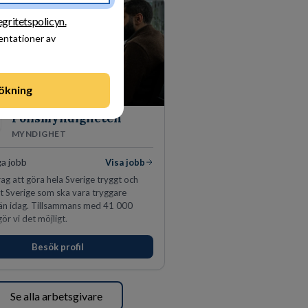
egritetspolicyn.
sentationer av
ökning
Polismyndigheten
MYNDIGHET
ga jobb
Visa jobb
ag att göra hela Sverige tryggt och
tt Sverige som ska vara tryggare
än idag. Tillsammans med 41 000
ör vi det möjligt.
Besök profil
Se alla arbetsgivare