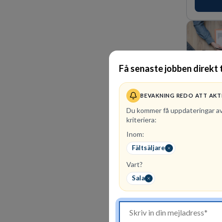
förvänta
ansvar oc
Få senaste jobben direkt t
BEVAKNING REDO ATT AKT
Du kommer få uppdateringar a
kriteriera:
Inom:
40
lediga
Fältsäljare
PerformIQ
Vart?
kandidate
som du le
Sala
dedikerad
vinnarins
för idrot